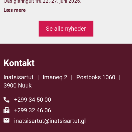
Qasigiannguit fra 22.-27. juni 2026.
Læs mere
Se alle nyheder
Kontakt
Inatsisartut
|
Imaneq 2
|
Postboks 1060
|
3900 Nuuk
+299 34 50 00
+299 32 46 06
inatsisartut@inatsisartut.gl