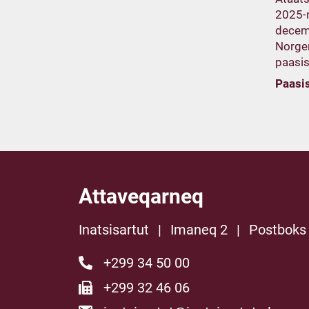
2025-m
decem
Norge
paasis
Paasi
Attaveqarneq
Inatsisartut
|
Imaneq 2
|
Postboks
+299 34 50 00
+299 32 46 06