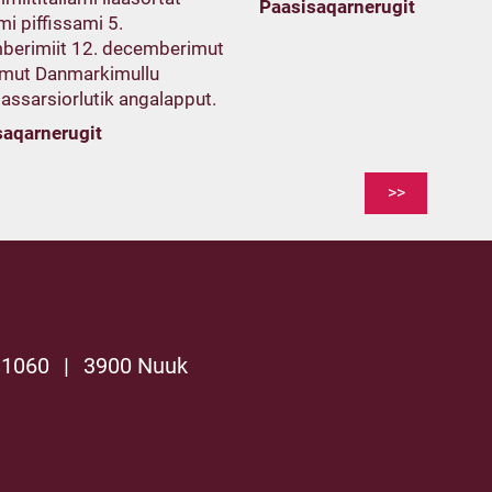
Paasisaqarnerugit
i piffissami 5.
berimiit 12. decemberimut
mut Danmarkimullu
assarsiorlutik angalapput.
saqarnerugit
>>
 1060
|
3900 Nuuk