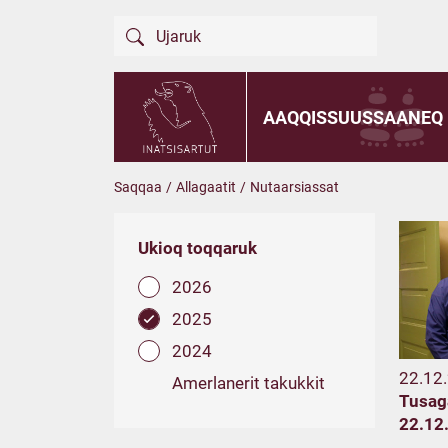
AAQQISSUUSSAANEQ
Saqqaa
/
Allagaatit
/
Nutaarsiassat
Ukioq toqqaruk
2026
2025
2024
22.12
Amerlanerit takukkit
Tusag
22.12