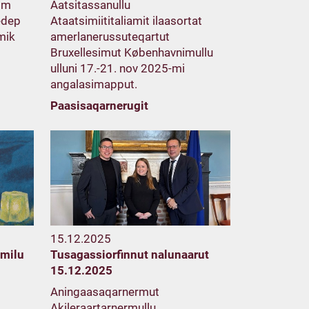
Kim
Aatsitassanullu
edep
Ataatsimiititaliamit ilaasortat
umik
amerlanerussuteqartut
Bruxellesimut Københavnimullu
ulluni 17.-21. nov 2025-mi
angalasimapput.
Paasisaqarnerugit
15.12.2025
amilu
Tusagassiorfinnut nalunaarut
15.12.2025
Aningaasaqarnermut
Akileraartarnermullu