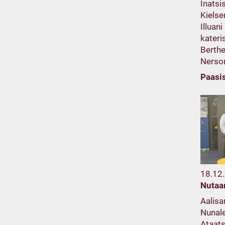
Inatsi
Kiels
Illuan
kateri
Berthe
Nerso
Paasi
18.12
Nutaa
Aalisa
Nunale
Ataats