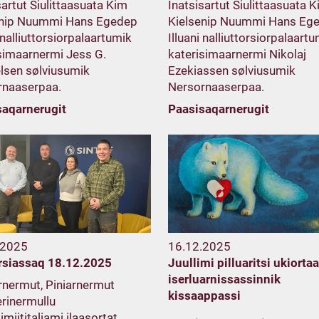
sartut Siulittaasuata Kim
Inatsisartut Siulittaasuata 
enip Nuummi Hans Egedep
Kielsenip Nuummi Hans Eg
i nalliuttorsiorpalaartumik
Illuani nalliuttorsiorpalaart
simaarnermi Jess G.
katerisimaarnermi Nikolaj
lsen sølviusumik
Ezekiassen sølviusumik
rnaaserpaa.
Nersornaaserpaa.
saqarnerugit
Paasisaqarnerugit
.2025
16.12.2025
rsiassaq 18.12.2025
Juullimi pilluaritsi ukiorta
iserluarnissassinnik
rnermut, Piniarnermut
kissaappassi
rinermullu
imiititaliami ilaasortat