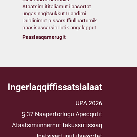
Ataatsimiititaliamut ilaasortat
ungasinngitsukkut Irlandimi
Dublinimut pissarsiffiulluartumik
paasisassarsiorlutik angalapput.
Paasisaqarnerugit
Ingerlaqqiffissatsialaat
UPA 2026
§ 37 Naapertorlugu Apeqqutit
Ataatsimiinnernut takussutissiaq
Inatsisartunut ilaasortat