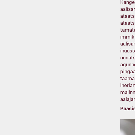
Kanger
aalisa
ataats
ataats
tamatu
immikk
aalisa
inuuss
nunats
aqunn
pingaa
taamaa
ineria
malinn
aalaja
Paasi