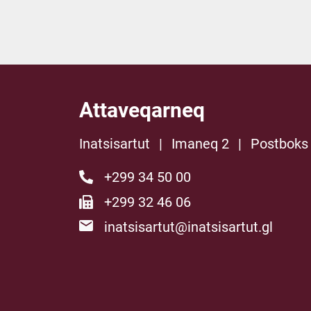
Attaveqarneq
Inatsisartut
|
Imaneq 2
|
Postboks
+299 34 50 00
+299 32 46 06
inatsisartut@inatsisartut.gl