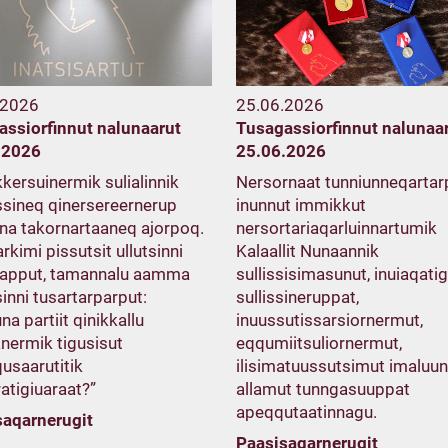
.2026
25.06.2026
assiorfinnut nalunaarut
Tusagassiorfinnut nalunaa
.2026
25.06.2026
kersuinermik sulialinnik
Nersornaat tunniunneqarta
sineq qinersereernerup
inunnut immikkut
na takornartaaneq ajorpoq.
nersortariaqarluinnartumik
kimi pissutsit ullutsinni
Kalaallit Nunaannik
apput, tamannalu aamma
sullissisimasunut, inuiaqatig
inni tusartarparput:
sullissineruppat,
na partiit qinikkallu
inuussutissarsiornermut,
nermik tigusisut
eqqumiitsuliornermut,
usaarutitik
ilisimatuussutsimut imaluun
atigiuaraat?”
allamut tunngasuuppat
apeqqutaatinnagu.
saqarnerugit
Paasisaqarnerugit