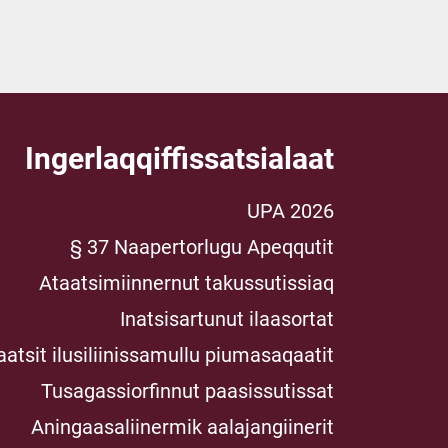
Ingerlaqqiffissatsialaat
UPA 2026
§ 37 Naapertorlugu Apeqqutit
Ataatsimiinnernut takussutissiaq
Inatsisartunut ilaasortat
aatsit ilusiliinissamullu piumasaqaatit
Tusagassiorfinnut paasissutissat
Aningaasaliinermik aalajangiinerit