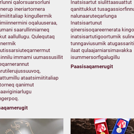
lunni qalorsuarsorluni
Inatsisartut siulittaasuattut
rnerup ineriartornera
qanittukkut tusagassiorfinn
imiititaliap kingullermik
nalunaaruteqarlunga
imiinnermini oqaluuseraa,
Inatsisartunut
mani saarullinniarneq
qinersisoqareernerata king
ut aallullugu. Qulequtaq
inatsisartutigoortumik sulin
rnermik
tunngaviusumik atugassarit
utissarsiuteqarnermut
ilaat qulaajarniarsimavakka
innilu immami uumassusillit
isummersorfigalugillu
eqarnerannut
Paasisaqarnerugit
rutilerujussuuvoq,
ttumillu ataatsimiititaliap
rtorneq qanimut
aaviginiarlugu
ngerpoq.
saqarnerugit