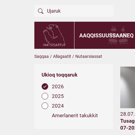
AAQQISSUUSSAANEQ
Saqqaa
/
Allagaatit
/
Nutaarsiassat
Ukioq toqqaruk
2026
2025
2024
28.07
Amerlanerit takukkit
Tusaga
07-20