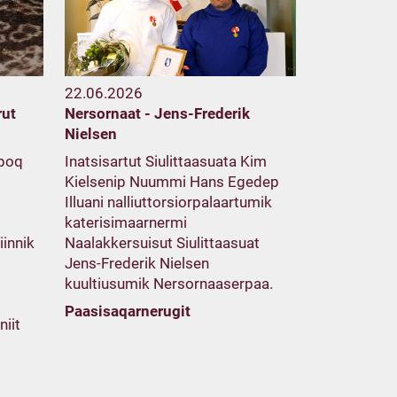
22.06.2026
rut
Nersornaat - Jens-Frederik
Nielsen
rpoq
Inatsisartut Siulittaasuata Kim
Kielsenip Nuummi Hans Egedep
Illuani nalliuttorsiorpalaartumik
katerisimaarnermi
iinnik
Naalakkersuisut Siulittaasuat
Jens-Frederik Nielsen
kuultiusumik Nersornaaserpaa.
Paasisaqarnerugit
niit