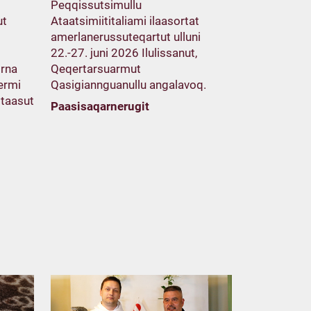
Peqqissutsimullu
ut
Ataatsimiititaliami ilaasortat
amerlanerussuteqartut ulluni
22.-27. juni 2026 Ilulissanut,
orna
Qeqertarsuarmut
ermi
Qasigiannguanullu angalavoq.
itaasut
Paasisaqarnerugit