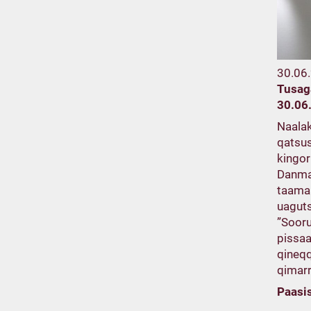
30.06
Tusag
30.06
Naalak
qatsus
kingor
Danmar
taama
uaguts
”Sooru
pissaa
qineqq
qimarr
Paasi