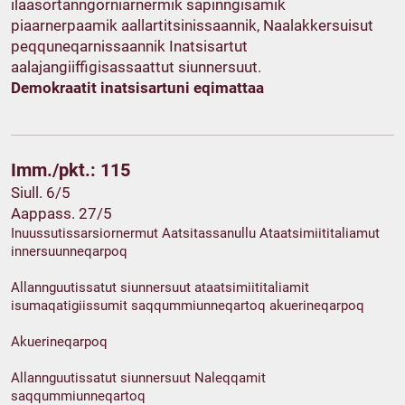
ilaasortanngorniarnermik sapinngisamik
piaarnerpaamik aallartitsinissaannik, Naalakkersuisut
peqquneqarnissaannik Inatsisartut
aalajangiiffigisassaattut siunnersuut.
Demokraatit inatsisartuni eqimattaa
Imm./pkt.: 115
Siull. 6/5
Aappass. 27/5
Inuussutissarsiornermut Aatsitassanullu Ataatsimiititaliamut
innersuunneqarpoq
Allannguutissatut siunnersuut ataatsimiititaliamit
isumaqatigiissumit saqqummiunneqartoq akuerineqarpoq
Akuerineqarpoq
Allannguutissatut siunnersuut Naleqqamit
saqqummiunneqartoq