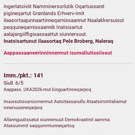
Ingerlatsiviit Namminersorlutik Oqartussanit
pigineqartut Grønlands Erhverv-imit
ilaasortaajunnaartinneqarnissaannut Naalakkersuisut
peqquneqarnissaannik Inatsisartut
aalajangiiffigisassaattut siunnersuut.
Inatsisartunut ilaasortaq Pele Broberg, Naleraq
Aappassaaneerinninnermut isumaliutissiissut
Imm./pkt.: 141
Siull. 6/5
Aappass. UKA2026-mut kinguartinneqarpoq
Inuussutissarsiornermut Aatsitassanullu Ataatsimiititaliamut
innersuunneqarpoq
Allannguutissatut siunnersuut Demokraatinit aamma
Atassummit saqqummiunneqartoq