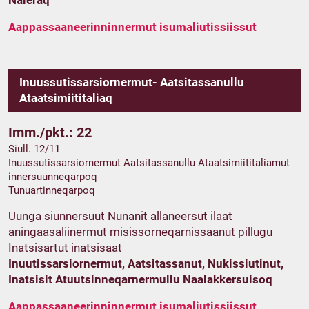
Naleraq
Aappassaaneerinninnermut isumaliutissiissut
Inuussutissarsiornermut- Aatsitassanullu
Ataatsimiititaliaq
Imm./pkt.: 22
Siull. 12/11
Inuussutissarsiornermut Aatsitassanullu Ataatsimiititaliamut
innersuunneqarpoq
Tunuartinneqarpoq
Uunga siunnersuut Nunanit allaneersut ilaat
aningaasaliinermut misissorneqarnissaanut pillugu
Inatsisartut inatsisaat
Inuutissarsiornermut, Aatsitassanut, Nukissiutinut,
Inatsisit Atuutsinneqarnermullu Naalakkersuisoq
Aappassaaneerinninnermut isumaliutissiissut