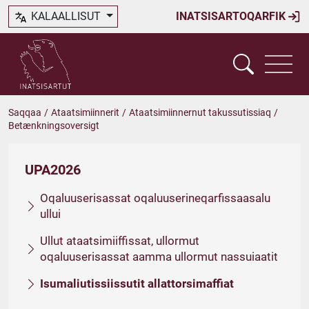
KALAALLISUT
INATSISARTOQARFIK
Saqqaa
/
Ataatsimiinnerit
/
Ataatsimiinnernut takussutissiaq
/
Betænkningsoversigt
UPA2026
Oqaluuserisassat oqaluuserineqarfissaasalu
ullui
Ullut ataatsimiiffissat, ullormut
oqaluuserisassat aamma ullormut nassuiaatit
Isumaliutissiissutit allattorsimaffiat