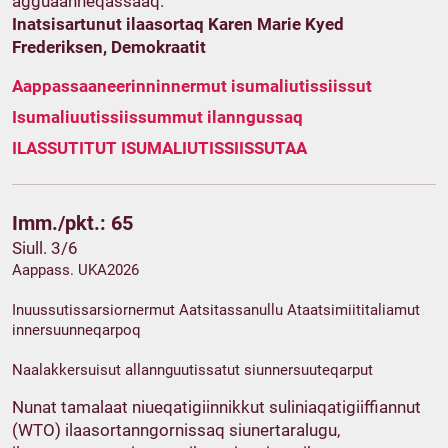
agguaanneqassaaq.
Inatsisartunut ilaasortaq Karen Marie Kyed
Frederiksen, Demokraatit
Aappassaaneerinninnermut isumaliutissiissut
Isumaliuutissiissummut ilanngussaq
ILASSUTITUT ISUMALIUTISSIISSUTAA
Imm./pkt.: 65
Siull. 3/6
Aappass. UKA2026
Inuussutissarsiornermut Aatsitassanullu Ataatsimiititaliamut
innersuunneqarpoq
Naalakkersuisut allannguutissatut siunnersuuteqarput
Nunat tamalaat niueqatigiinnikkut suliniaqatigiiffiannut
(WTO) ilaasortanngornissaq siunertaralugu,