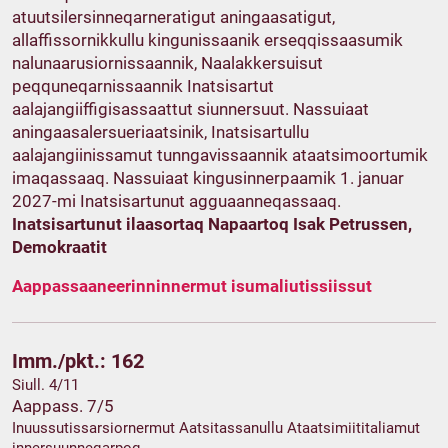
atuutsilersinneqarneratigut aningaasatigut,
allaffissornikkullu kingunissaanik erseqqissaasumik
nalunaarusiornissaannik, Naalakkersuisut
peqquneqarnissaannik Inatsisartut
aalajangiiffigisassaattut siunnersuut. Nassuiaat
aningaasalersueriaatsinik, Inatsisartullu
aalajangiinissamut tunngavissaannik ataatsimoortumik
imaqassaaq. Nassuiaat kingusinnerpaamik 1. januar
2027-mi Inatsisartunut agguaanneqassaaq.
Inatsisartunut ilaasortaq Napaartoq Isak Petrussen,
Demokraatit
Aappassaaneerinninnermut isumaliutissiissut
Imm./pkt.: 162
Siull. 4/11
Aappass. 7/5
Inuussutissarsiornermut Aatsitassanullu Ataatsimiititaliamut