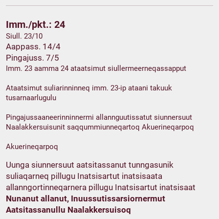
Imm./pkt.: 24
Siull. 23/10
Aappass. 14/4
Pingajuss. 7/5
Imm. 23 aamma 24 ataatsimut siullermeerneqassapput
Ataatsimut suliarinninneq imm. 23-ip ataani takuuk
tusarnaarlugulu
Pingajussaaneerinninnermi allannguutissatut siunnersuut
Naalakkersuisunit saqqummiunneqartoq Akuerineqarpoq
Akuerineqarpoq
Uunga siunnersuut aatsitassanut tunngasunik
suliaqarneq pillugu Inatsisartut inatsisaata
allanngortinneqarnera pillugu Inatsisartut inatsisaat
Nunanut allanut, Inuussutissarsiornermut
Aatsitassanullu Naalakkersuisoq