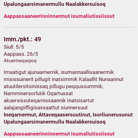
Upalungaarsimanermullu Naalakkersuisoq
Aappassaaneerinninnermut isumaliutissiissut
Imm./pkt.: 49
Siull. 5/5
Aappass. 26/5
Akuerineqarpoq
Imaatigut ajunaarnernik, isumannaallisaanermik
misissuinerit pillugit inatsimmik Kalaallit Nunaannut
atuutilersitsinissaq pillugu peqqussummik,
Namminersorlutik Oqartussat
akuersissuteqarnissaannik Inatsisartut
aalajangiiffigisassaattut siunnersuut
Ineqarnermut, Attaveqaasersuutinut, Isorliunerusunut
Upalungaarsimanermullu Naalakkersuisoq
Aappassaaneerinninnermut isumaliutissiissut