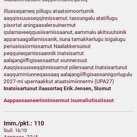
Illussaqarneq pillugu ataatsimoortumik
aaqqissuusseqqinnissamut, tassungalu atatillugu
pisortat aningaasalersuinermut
qularnaveeqqusiisarnissaanut, aammalu akitsuutsinik
apparsaagallarnissanik, nuna tamakkerlugu isigalugu
periusissiornissamut Naalakkersuisut
peqquneqarnissaannik Inatsisartut
aalajangiiffigisassaattut siunnersuut.
Aaqqissuusseqqinnissamut pilersaarut Inatsisartunut
saqqummiunneqassaaq aalajangiiffigisassanngorlugulu
2027-mi upernaakkut ataatsimiinnermi (UPA27)
Inatsisartunut ilaasortaq Erik Jensen, Siumut
Aappassaaneerinninnermut isumaliutissiissut
Imm./pkt.: 110
Siull. 16/10