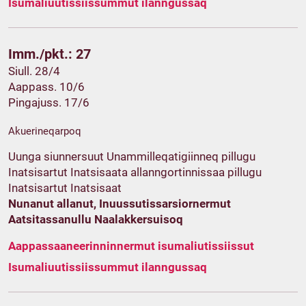
Isumaliuutissiissummut ilanngussaq
Imm./pkt.: 27
Siull. 28/4
Aappass. 10/6
Pingajuss. 17/6
Akuerineqarpoq
Uunga siunnersuut Unammilleqatigiinneq pillugu
Inatsisartut Inatsisaata allanngortinnissaa pillugu
Inatsisartut Inatsisaat
Nunanut allanut, Inuussutissarsiornermut
Aatsitassanullu Naalakkersuisoq
Aappassaaneerinninnermut isumaliutissiissut
Isumaliuutissiissummut ilanngussaq