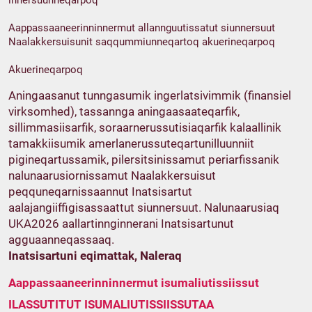
innersuunneqarpoq
Aappassaaneerinninnermut allannguutissatut siunnersuut
Naalakkersuisunit saqqummiunneqartoq akuerineqarpoq
Akuerineqarpoq
Aningaasanut tunngasumik ingerlatsivimmik (finansiel
virksomhed), tassannga aningaasaateqarfik,
sillimmasiisarfik, soraarnerussutisiaqarfik kalaallinik
tamakkiisumik amerlanerussuteqartunilluunniit
pigineqartussamik, pilersitsinissamut periarfissanik
nalunaarusiornissamut Naalakkersuisut
peqquneqarnissaannut Inatsisartut
aalajangiiffigisassaattut siunnersuut. Nalunaarusiaq
UKA2026 aallartinnginnerani Inatsisartunut
agguaanneqassaaq.
Inatsisartuni eqimattak, Naleraq
Aappassaaneerinninnermut isumaliutissiissut
ILASSUTITUT ISUMALIUTISSIISSUTAA