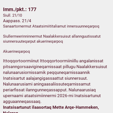
Imm./pkt.: 177
Siull. 21/10
Aappass. 21/4
Sanaartornermut Ataatsimiititaliamut innersuunneqarpoq
Siullermeerinninnermut Naalakkersuisut allannguutissatut
siunnersuuteqarput akuerineqarpoq
Akuerineqarpoq
Ittoqqortoormiinut Ittoqqortoormiiniillu angalanissat
pitsanngorsaavigineqarnissaat pillugu Naalakkersuisut
nalunaarusiornissamik peqquneqarnissaannik
Inatsisartut aalajangigassaattut siunnersuut.
Nalunaarusiami aningaasaliissuteqarnissamut
periarfissat ilanngunneqassapput. Nalunaarusiaq
upernaami ataatsimiinnermi 2026-mi Inatsisartunut
agguaanneqassaaq.
Inatsisartunut ilaasortaq Mette Arqe-Hammeken,