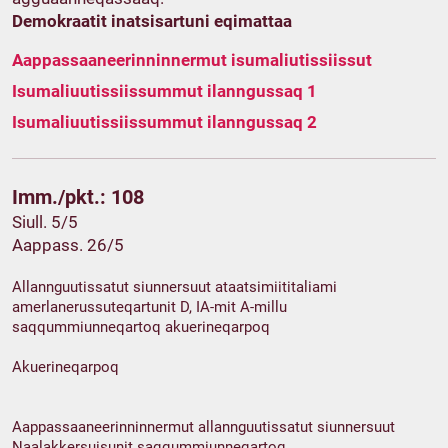
Demokraatit inatsisartuni eqimattaa
Aappassaaneerinninnermut isumaliutissiissut
Isumaliuutissiissummut ilanngussaq 1
Isumaliuutissiissummut ilanngussaq 2
Imm./pkt.: 108
Siull. 5/5
Aappass. 26/5
Allannguutissatut siunnersuut ataatsimiititaliami
amerlanerussuteqartunit D, IA-mit A-millu
saqqummiunneqartoq akuerineqarpoq
Akuerineqarpoq
Aappassaaneerinninnermut allannguutissatut siunnersuut
Naalakkersuisunit saqqummiunneqartoq