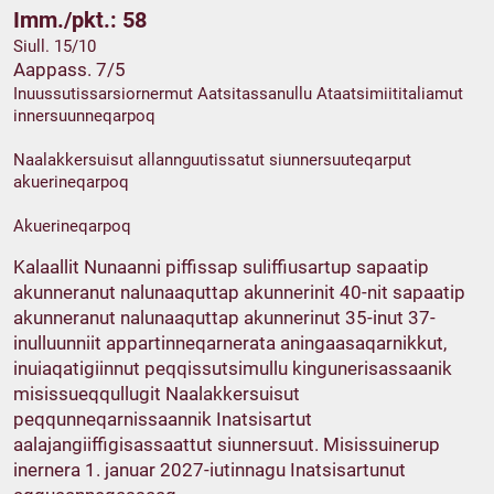
Imm./pkt.: 58
Siull. 15/10
Aappass. 7/5
Inuussutissarsiornermut Aatsitassanullu Ataatsimiititaliamut
innersuunneqarpoq
Naalakkersuisut allannguutissatut siunnersuuteqarput
akuerineqarpoq
Akuerineqarpoq
Kalaallit Nunaanni piffissap suliffiusartup sapaatip
akunneranut nalunaaquttap akunnerinit 40-nit sapaatip
akunneranut nalunaaquttap akunnerinut 35-inut 37-
inulluunniit appartinneqarnerata aningaasaqarnikkut,
inuiaqatigiinnut peqqissutsimullu kingunerisassaanik
misissueqqullugit Naalakkersuisut
peqqunneqarnissaannik Inatsisartut
aalajangiiffigisassaattut siunnersuut. Misissuinerup
inernera 1. januar 2027-iutinnagu Inatsisartunut