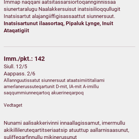
Immap naqqani aatsitassarsiortoqannginnissaa
siunertaralugu Naalakkersuisut inatsisilioqqullugit
Inatsisartut alajangiiffigisassaattut siunnersuut.
Inatsisartunut ilaasortaq, Pipaluk Lynge, Inuit
Ataqatigiit
Imm./pkt.: 142
Siull. 12/5
Aappass. 2/6
Allannguutissatut siunnersuut ataatsimiititaliami
amerlanerussuteqartunit D-mit, IA-mit A-imillu
saqqummiunneqartoq akuerineqarpoq
Vedtaget
Nunami aalisakkerivinni innaallagissamut, imermullu
akikillileruteqartitseriaatsip atuuttup aallarnisaasunut,
suliffeqarfinnullu mikinerusunut