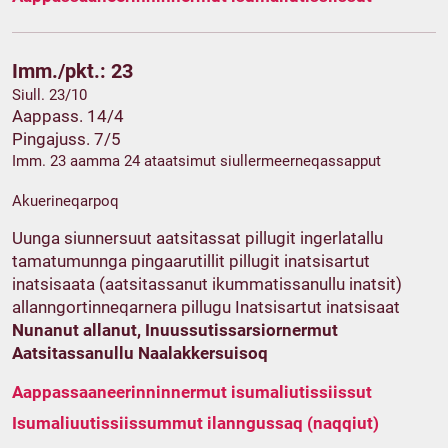
Imm./pkt.: 23
Siull. 23/10
Aappass. 14/4
Pingajuss. 7/5
Imm. 23 aamma 24 ataatsimut siullermeerneqassapput
Akuerineqarpoq
Uunga siunnersuut aatsitassat pillugit ingerlatallu
tamatumunnga pingaarutillit pillugit inatsisartut
inatsisaata (aatsitassanut ikummatissanullu inatsit)
allanngortinneqarnera pillugu Inatsisartut inatsisaat
Nunanut allanut, Inuussutissarsiornermut
Aatsitassanullu Naalakkersuisoq
Aappassaaneerinninnermut isumaliutissiissut
Isumaliuutissiissummut ilanngussaq (naqqiut)