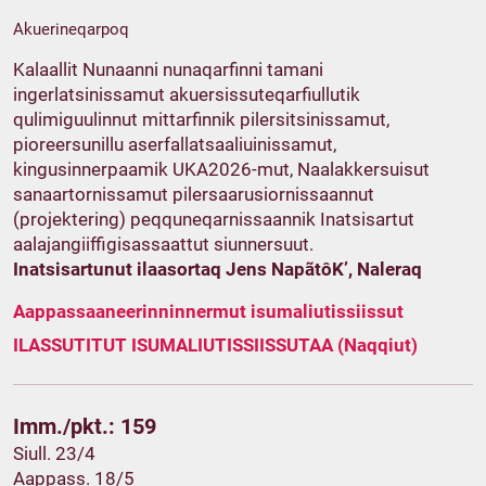
Akuerineqarpoq
Kalaallit Nunaanni nunaqarfinni tamani
ingerlatsinissamut akuersissuteqarfiullutik
qulimiguulinnut mittarfinnik pilersitsinissamut,
pioreersunillu aserfallatsaaliuinissamut,
kingusinnerpaamik UKA2026-mut, Naalakkersuisut
sanaartornissamut pilersaarusiornissaannut
(projektering) peqquneqarnissaannik Inatsisartut
aalajangiiffigisassaattut siunnersuut.
Inatsisartunut ilaasortaq Jens NapãtôK’, Naleraq
Aappassaaneerinninnermut isumaliutissiissut
ILASSUTITUT ISUMALIUTISSIISSUTAA (Naqqiut)
Imm./pkt.: 159
Siull. 23/4
Aappass. 18/5