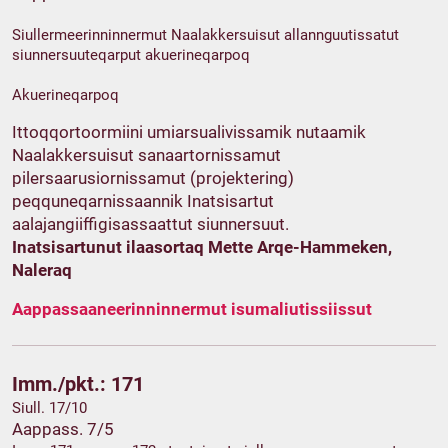
Siullermeerinninnermut Naalakkersuisut allannguutissatut
siunnersuuteqarput akuerineqarpoq
Akuerineqarpoq
Ittoqqortoormiini umiarsualivissamik nutaamik
Naalakkersuisut sanaartornissamut
pilersaarusiornissamut (projektering)
peqquneqarnissaannik Inatsisartut
aalajangiiffigisassaattut siunnersuut.
Inatsisartunut ilaasortaq Mette Arqe-Hammeken,
Naleraq
Aappassaaneerinninnermut isumaliutissiissut
Imm./pkt.: 171
Siull. 17/10
Aappass. 7/5