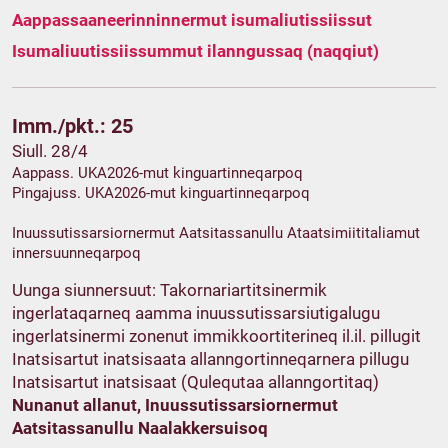
Aappassaaneerinninnermut isumaliutissiissut
Isumaliuutissiissummut ilanngussaq (naqqiut)
Imm./pkt.: 25
Siull. 28/4
Aappass. UKA2026-mut kinguartinneqarpoq
Pingajuss. UKA2026-mut kinguartinneqarpoq
Inuussutissarsiornermut Aatsitassanullu Ataatsimiititaliamut
innersuunneqarpoq
Uunga siunnersuut: Takornariartitsinermik
ingerlataqarneq aamma inuussutissarsiutigalugu
ingerlatsinermi zonenut immikkoortiterineq il.il. pillugit
Inatsisartut inatsisaata allanngortinneqarnera pillugu
Inatsisartut inatsisaat (Qulequtaa allanngortitaq)
Nunanut allanut, Inuussutissarsiornermut
Aatsitassanullu Naalakkersuisoq