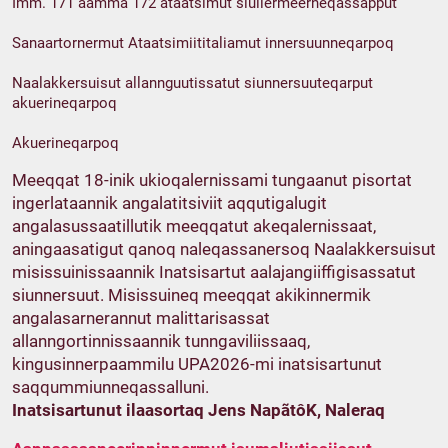
Imm. 171 aamma 172 ataatsimut siullermeerneqassapput
Sanaartornermut Ataatsimiititaliamut innersuunneqarpoq
Naalakkersuisut allannguutissatut siunnersuuteqarput
akuerineqarpoq
Akuerineqarpoq
Meeqqat 18-inik ukioqalernissami tungaanut pisortat
ingerlataannik angalatitsiviit aqqutigalugit
angalasussaatillutik meeqqatut akeqalernissaat,
aningaasatigut qanoq naleqassanersoq Naalakkersuisut
misissuinissaannik Inatsisartut aalajangiiffigisassatut
siunnersuut. Misissuineq meeqqat akikinnermik
angalasarnerannut malittarisassat
allanngortinnissaannik tunngaviliissaaq,
kingusinnerpaammilu UPA2026-mi inatsisartunut
saqqummiunneqassalluni.
Inatsisartunut ilaasortaq Jens NapãtôK, Naleraq