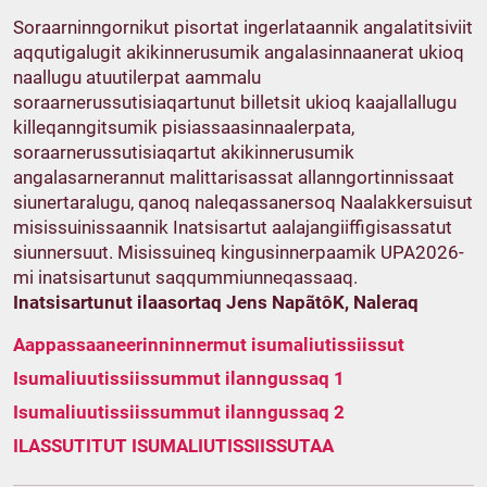
Soraarninngornikut pisortat ingerlataannik angalatitsiviit
aqqutigalugit akikinnerusumik angalasinnaanerat ukioq
naallugu atuutilerpat aammalu
soraarnerussutisiaqartunut billetsit ukioq kaajallallugu
killeqanngitsumik pisiassaasinnaalerpata,
soraarnerussutisiaqartut akikinnerusumik
angalasarnerannut malittarisassat allanngortinnissaat
siunertaralugu, qanoq naleqassanersoq Naalakkersuisut
misissuinissaannik Inatsisartut aalajangiiffigisassatut
siunnersuut. Misissuineq kingusinnerpaamik UPA2026-
mi inatsisartunut saqqummiunneqassaaq.
Inatsisartunut ilaasortaq Jens NapãtôK, Naleraq
Aappassaaneerinninnermut isumaliutissiissut
Isumaliuutissiissummut ilanngussaq 1
Isumaliuutissiissummut ilanngussaq 2
ILASSUTITUT ISUMALIUTISSIISSUTAA