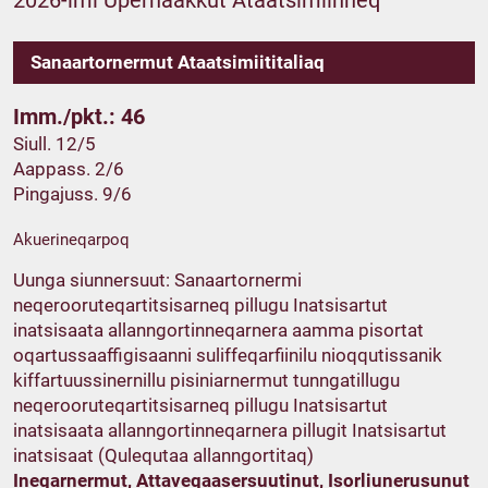
2026-imi Upernaakkut Ataatsimiinneq
Sanaartornermut Ataatsimiititaliaq
Imm./pkt.: 46
Siull. 12/5
Aappass. 2/6
Pingajuss. 9/6
Akuerineqarpoq
Uunga siunnersuut: Sanaartornermi
neqerooruteqartitsisarneq pillugu Inatsisartut
inatsisaata allanngortinneqarnera aamma pisortat
oqartussaaffigisaanni suliffeqarfiinilu nioqqutissanik
kiffartuussinernillu pisiniarnermut tunngatillugu
neqerooruteqartitsisarneq pillugu Inatsisartut
inatsisaata allanngortinneqarnera pillugit Inatsisartut
inatsisaat (Qulequtaa allanngortitaq)
Ineqarnermut, Attaveqaasersuutinut, Isorliunerusunut