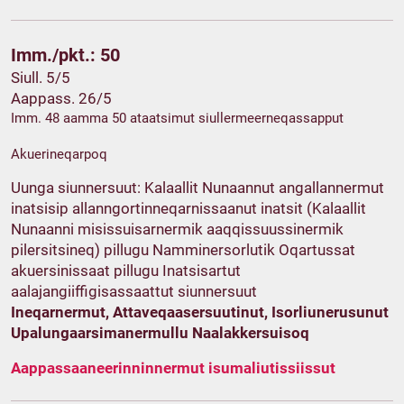
Imm./pkt.: 50
Siull. 5/5
Aappass. 26/5
Imm. 48 aamma 50 ataatsimut siullermeerneqassapput
Akuerineqarpoq
Uunga siunnersuut: Kalaallit Nunaannut angallannermut
inatsisip allanngortinneqarnissaanut inatsit (Kalaallit
Nunaanni misissuisarnermik aaqqissuussinermik
pilersitsineq) pillugu Namminersorlutik Oqartussat
akuersinissaat pillugu Inatsisartut
aalajangiiffigisassaattut siunnersuut
Ineqarnermut, Attaveqaasersuutinut, Isorliunerusunut
Upalungaarsimanermullu Naalakkersuisoq
Aappassaaneerinninnermut isumaliutissiissut