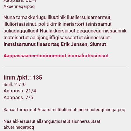
Aappass. 22/4
Akuerineqarpoq
Nuna tamakkerlugu illuutinik ilusilersuisarnermut,
illuliortaatsinut, politikimik ineriartortitsinissamut
suliaqaqqullugit Naalakkersuisut peqquneqarnissaannik
Inatsisartut aalajangiiffigisassaattut siunnersuut.
Inatsisartunut ilaasortaq Erik Jensen, Siumut
Aappassaaneerinninnermut isumaliutissiissut
Imm./pkt.: 135
Siull. 21/10
Aappass. 21/4
Aappass. 7/5
Sanaartornermut Ataatsimiititaliamut innersuuteqqinneqarpoq
Naalakkersuisut allannguutissatut siunnersuutaat
akuerineqarpoq