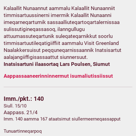
Kalaallit Nunaannut aammalu Kalaallit Nunaanniit
timmisartuussinerni imermik Kalaallit Nunaanni
imeqarneqartumik sassaalliuteqartoqartalernissaa
sulissutigineqassasoq, ilanngullugu
attuumassuteqartunik suleqateqarnikkut soorlu
timmisartuutileqatigiiffiit aammalu Visit Greenland
Naalakkersuisut peqquneqarnissaannik Inatsisartut
aalajangiiffigisassaattut siunnersuut.
Inatsisartuni ilaasortaq Lars Poulsen, Siumut
Aappassaaneerinninnermut isumaliutissiissut
Imm./pkt.: 140
Siull. 15/10
Aappass. 21/4
Imm. 140 aamma 167 ataatsimut siullermeerneqassapput
Tunuartinneqarpoq