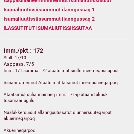
Aappassaaneerinninnermut isumaliutissiissut
Isumaliuutissiissummut ilanngussaq 1
Isumaliuutissiissummut ilanngussaq 2
ILASSUTITUT ISUMALIUTISSIISSUTAA
Imm./pkt.: 172
Siull. 17/10
Aappass. 7/5
Imm. 171 aamma 172 ataatsimut siullermeerneqassapput
Sanaartornermut Ataatsimiititaliamut innersuunneqarpoq
Ataatsimut suliarinninneq imm. 171-ip ataani takuuk
tusarnaarlugulu.
Naalakkersuisut allannguutissatut siunnersuuteqarput
akuerineqarpoq
Akuerineqarpoq