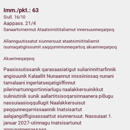
Imm./pkt.: 63
Siull. 16/10
Aappass. 21/4
Sanaartornermut Ataatsimiititaliamut innersuunneqarpoq
Allannguutissatut siunnersuut ataatsimiititaliamit
isumaqatigiissumit saqqummiunneqartoq akuerineqarpoq
Akuerineqarpoq
Paasissutissanik qarasaasiatigut suliarinnittarfinnik
angisuunik Kalaallit Nunaannut inissiinissaq nunani
tamalaani ingerlatseqatigiiffinnut
pilerinartunngortinniarlugu naalakkersuinikkut
suliniutinik sunik aallartitsisoqarsinnaanera pillugu
nassuiaasioqqullugit Naalakkersuisut
peqqunneqarnissaannik Inatsisartut
aalajangiiffigisassaattut siunnersuut. Nassuiaat 1.
januar 2027-utinnagu Inatsisartunut
agguaanneqassaaq.