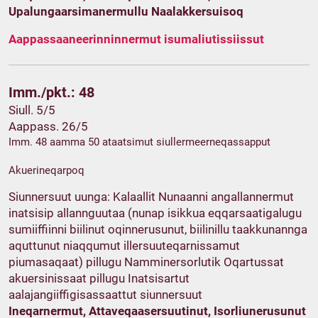
Upalungaarsimanermullu Naalakkersuisoq
Aappassaaneerinninnermut isumaliutissiissut
Imm./pkt.: 48
Siull. 5/5
Aappass. 26/5
Imm. 48 aamma 50 ataatsimut siullermeerneqassapput
Akuerineqarpoq
Siunnersuut uunga: Kalaallit Nunaanni angallannermut
inatsisip allannguutaa (nunap isikkua eqqarsaatigalugu
sumiiffiinni biilinut oqinnerusunut, biilinillu taakkunannga
aquttunut niaqqumut illersuuteqarnissamut
piumasaqaat) pillugu Namminersorlutik Oqartussat
akuersinissaat pillugu Inatsisartut
aalajangiiffigisassaattut siunnersuut
Ineqarnermut, Attaveqaasersuutinut, Isorliunerusunut