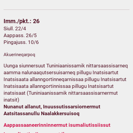
Imm./pkt.: 26
Siull. 22/4
Aappass. 26/5
Pingajuss. 10/6
Akuerineqarpoq
Uunga siunnersuut Tuniniaanissamik nittarsaassisarneq
aamma nalunaaqutsersuisarneq pillugu Inatsisartut
Inatsisaata allanngortinneqarnissaa pillugu Inatsisartut
Inatsisaata allanngortinnissaa pillugu Inatsisartut
inatsisaat (Tuniniaanissamik nittarsaassisarnermut
inatsit)
Nunanut allanut, Inuussutissarsiornermut
Aatsitassanullu Naalakkersuisoq
Aappassaaneerinninnermut isumaliutissiissut