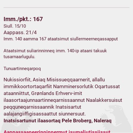
Imm./pkt.: 167
Siull. 15/10
Aappass. 21/4
Imm. 140 aamma 167 ataatsimut siullermeerneqassapput
Ataatsimut suliarinninneq imm. 140-ip ataani takuuk
tusarnaarlugulu.
Tunuartinneqarpoq
Nukissiorfiit, Asiaq Misissueqqaarnerit, allallu
immikkoortortaqarfiit Namminersorlutik Oqartussat
ataanniittut, Grønlands Erhverv-imit
ilaasortaajunnaartinneqarnissaannut Naalakkersuisut
peqquneqarnissaannik Inatsisartut
aalajangiiffigisassaattut siunnersuut.
Inatsisartunut ilaasortaq Pele Broberg, Naleraq
Aappassaaneerinninnermut isumaliutissiissut