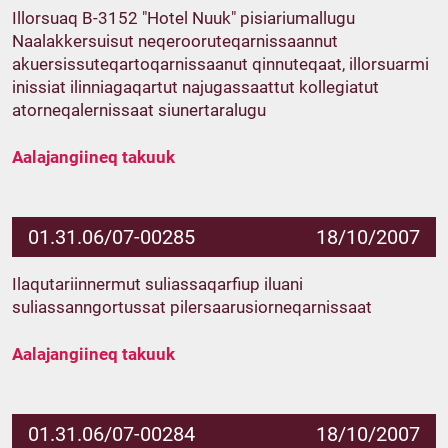
Illorsuaq B-3152 "Hotel Nuuk" pisiariumallugu
Naalakkersuisut neqerooruteqarnissaannut
akuersissuteqartoqarnissaanut qinnuteqaat, illorsuarmi
inissiat ilinniagaqartut najugassaattut kollegiatut
atorneqalernissaat siunertaralugu
Aalajangiineq takuuk
01.31.06/07-00285
18/10/2007
Ilaqutariinnermut suliassaqarfiup iluani
suliassanngortussat pilersaarusiorneqarnissaat
Aalajangiineq takuuk
01.31.06/07-00284
18/10/2007