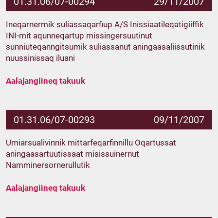
01.31.06/07-00294
29/11/2007
Ineqarnermik suliassaqarfiup A/S Inissiaatileqatigiiffik
INI-mit aqunneqartup missingersuutinut
sunniuteqanngitsumik suliassanut aningaasaliissutinik
nuussinissaq iluani
Aalajangiineq takuuk
01.31.06/07-00293
09/11/2007
Umiarsualivinnik mittarfeqarfinnillu Oqartussat
aningaasartuutissaat misissuinernut
Namminersornerullutik
Aalajangiineq takuuk