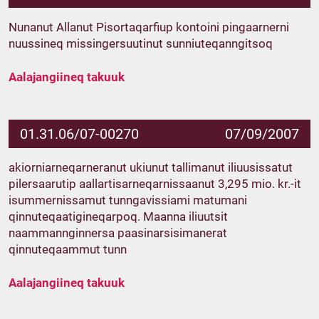
Nunanut Allanut Pisortaqarfiup kontoini pingaarnerni
nuussineq missingersuutinut sunniuteqanngitsoq
Aalajangiineq takuuk
01.31.06/07-00270
07/09/2007
akiorniarneqarneranut ukiunut tallimanut iliuusissatut
pilersaarutip aallartisarneqarnissaanut 3,295 mio. kr.-it
isummernissamut tunngavissiami matumani
qinnuteqaatigineqarpoq. Maanna iliuutsit
naammannginnersa paasinarsisimanerat
qinnuteqaammut tunn
Aalajangiineq takuuk