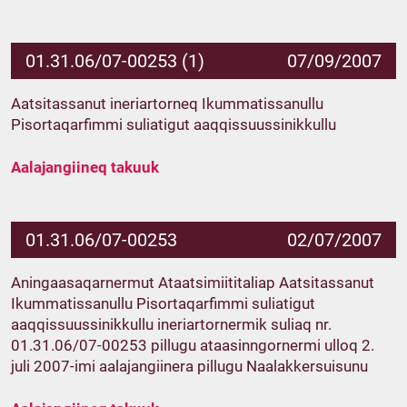
01.31.06/07-00253 (1)
07/09/2007
Aatsitassanut ineriartorneq Ikummatissanullu
Pisortaqarfimmi suliatigut aaqqissuussinikkullu
Aalajangiineq takuuk
01.31.06/07-00253
02/07/2007
Aningaasaqarnermut Ataatsimiititaliap Aatsitassanut
Ikummatissanullu Pisortaqarfimmi suliatigut
aaqqissuussinikkullu ineriartornermik suliaq nr.
01.31.06/07-00253 pillugu ataasinngornermi ulloq 2.
juli 2007-imi aalajangiinera pillugu Naalakkersuisunu