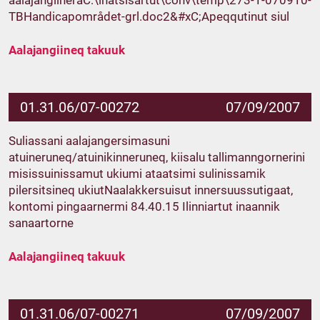
aalajangiineraC:\inatsisartut\conv\temp\273-1-070910-
TBHandicapområdet-grl.doc2&#xC;Apeqqutinut siul
Aalajangiineq takuuk
01.31.06/07-00272
07/09/2007
Suliassani aalajangersimasuni
atuineruneq/atuinikinneruneq, kiisalu tallimanngornerini
misissuinissamut ukiumi ataatsimi sulinissamik
pilersitsineq ukiutNaalakkersuisut innersuussutigaat,
kontomi pingaarnermi 84.40.15 Ilinniartut inaannik
sanaartorne
Aalajangiineq takuuk
01.31.06/07-00271
07/09/2007