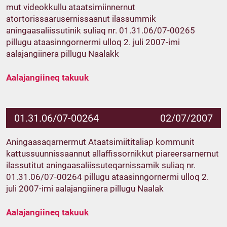
mut videokkullu ataatsimiinnernut
atortorissaarusernissaanut ilassummik
aningaasaliissutinik suliaq nr. 01.31.06/07-00265
pillugu ataasinngornermi ulloq 2. juli 2007-imi
aalajangiinera pillugu Naalakk
Aalajangiineq takuuk
01.31.06/07-00264
02/07/2007
Aningaasaqarnermut Ataatsimiititaliap kommunit
kattussuunnissaannut allaffissornikkut piareersarnernut
ilassutitut aningaasaliissuteqarnissamik suliaq nr.
01.31.06/07-00264 pillugu ataasinngornermi ulloq 2.
juli 2007-imi aalajangiinera pillugu Naalak
Aalajangiineq takuuk