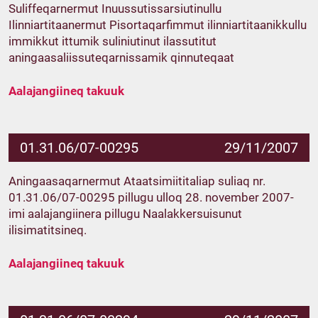
Suliffeqarnermut Inuussutissarsiutinullu
Ilinniartitaanermut Pisortaqarfimmut ilinniartitaanikkullu
immikkut ittumik suliniutinut ilassutitut
aningaasaliissuteqarnissamik qinnuteqaat
Aalajangiineq takuuk
01.31.06/07-00295
29/11/2007
Aningaasaqarnermut Ataatsimiititaliap suliaq nr.
01.31.06/07-00295 pillugu ulloq 28. november 2007-
imi aalajangiinera pillugu Naalakkersuisunut
ilisimatitsineq.
Aalajangiineq takuuk