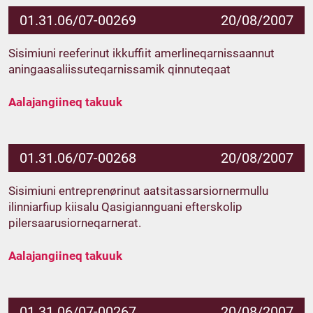
01.31.06/07-00269
20/08/2007
Sisimiuni reeferinut ikkuffiit amerlineqarnissaannut
aningaasaliissuteqarnissamik qinnuteqaat
Aalajangiineq takuuk
01.31.06/07-00268
20/08/2007
Sisimiuni entreprenørinut aatsitassarsiornermullu
ilinniarfiup kiisalu Qasigiannguani efterskolip
pilersaarusiorneqarnerat.
Aalajangiineq takuuk
01.31.06/07-00267
20/08/2007