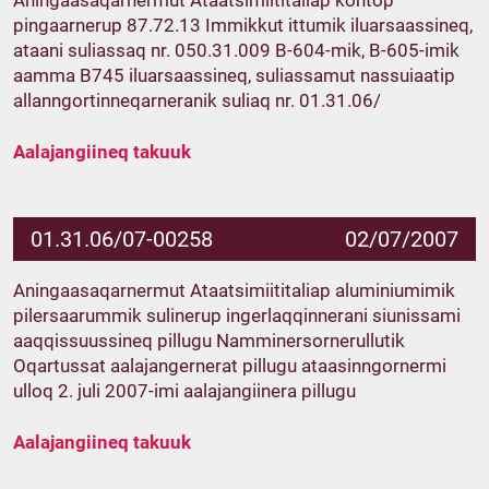
Aningaasaqarnermut Ataatsimiititaliap kontop
pingaarnerup 87.72.13 Immikkut ittumik iluarsaassineq,
ataani suliassaq nr. 050.31.009 B-604-mik, B-605-imik
aamma B745 iluarsaassineq, suliassamut nassuiaatip
allanngortinneqarneranik suliaq nr. 01.31.06/
Aalajangiineq takuuk
01.31.06/07-00258
02/07/2007
Aningaasaqarnermut Ataatsimiititaliap aluminiumimik
pilersaarummik sulinerup ingerlaqqinnerani siunissami
aaqqissuussineq pillugu Namminersornerullutik
Oqartussat aalajangernerat pillugu ataasinngornermi
ulloq 2. juli 2007-imi aalajangiinera pillugu
Aalajangiineq takuuk