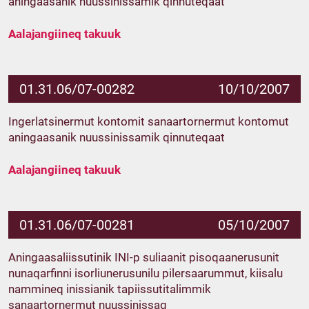
aningaasanik nuussinissamik qinnuteqaat
Aalajangiineq takuuk
01.31.06/07-00282
10/10/2007
Ingerlatsinermut kontomit sanaartornermut kontomut
aningaasanik nuussinissamik qinnuteqaat
Aalajangiineq takuuk
01.31.06/07-00281
05/10/2007
Aningaasaliissutinik INI-p suliaanit pisoqaanerusunit
nunaqarfinni isorliunerusunilu pilersaarummut, kiisalu
nammineq inissianik tapiissutitalimmik
sanaartornermut nuussinissaq