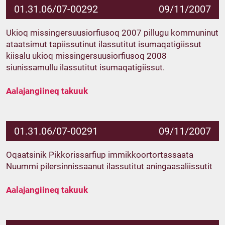
01.31.06/07-00292
09/11/2007
Ukioq missingersuusiorfiusoq 2007 pillugu kommuninut
ataatsimut tapiissutinut ilassutitut isumaqatigiissut
kiisalu ukioq missingersuusiorfiusoq 2008
siunissamullu ilassutitut isumaqatigiissut.
Aalajangiineq takuuk
01.31.06/07-00291
09/11/2007
Oqaatsinik Pikkorissarfiup immikkoortortassaata
Nuummi pilersinnissaanut ilassutitut aningaasaliissutit
Aalajangiineq takuuk