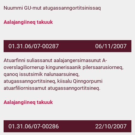
Nuummi GU-mut atugassanngortitsinissaq
Aalajangiineq takuuk
01.31.06/07-00287
06/11/2007
Atuarfinni suliassanut aalajangersimasunut A-
overslagiliornerup kingunerisaanik pilersaarusiorneq,
qanoq issutsimik nalunaarsuineq,
atugassanngortitsineq, kiisalu Qinngorpumi
atuarfiliornissamut atugassanngortitsineq.
Aalajangiineq takuuk
01.31.06/07-00286
22/10/2007