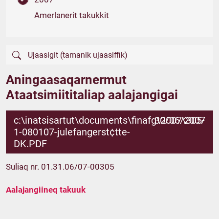
Amerlanerit takukkit
Aningaasaqarnermut
Ataatsimiititaliap aalajangigai
c:\inatsisartut\documents\finafg\2007\305-
30/06/2007
1-080107-julefangerst¢tte-
DK.PDF
Suliaq nr. 01.31.06/07-00305
Aalajangiineq takuuk