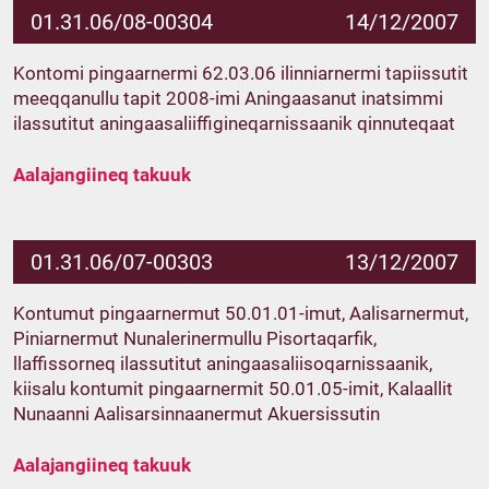
01.31.06/08-00304
14/12/2007
Kontomi pingaarnermi 62.03.06 ilinniarnermi tapiissutit
meeqqanullu tapit 2008-imi Aningaasanut inatsimmi
ilassutitut aningaasaliiffigineqarnissaanik qinnuteqaat
Aalajangiineq takuuk
01.31.06/07-00303
13/12/2007
Kontumut pingaarnermut 50.01.01-imut, Aalisarnermut,
Piniarnermut Nunalerinermullu Pisortaqarfik,
llaffissorneq ilassutitut aningaasaliisoqarnissaanik,
kiisalu kontumit pingaarnermit 50.01.05-imit, Kalaallit
Nunaanni Aalisarsinnaanermut Akuersissutin
Aalajangiineq takuuk