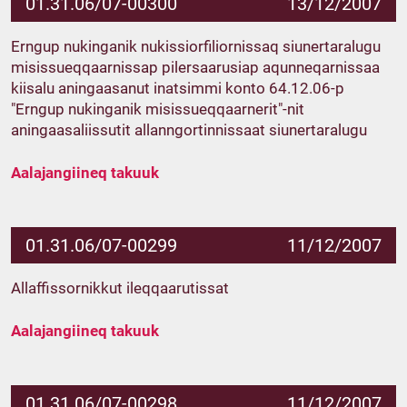
01.31.06/07-00300
13/12/2007
Erngup nukinganik nukissiorfiliornissaq siunertaralugu
misissueqqaarnissap pilersaarusiap aqunneqarnissaa
kiisalu aningaasanut inatsimmi konto 64.12.06-p
"Erngup nukinganik misissueqqaarnerit"-nit
aningaasaliissutit allanngortinnissaat siunertaralugu
Aalajangiineq takuuk
01.31.06/07-00299
11/12/2007
Allaffissornikkut ileqqaarutissat
Aalajangiineq takuuk
01.31.06/07-00298
11/12/2007