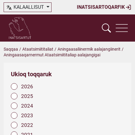
KALAALLISUT
INATSISARTOQARFIK
Saqqaa
/
Ataatsimiititaliat
/
Aningaasaliinermik aalajangiinerit
/
Aningaasaqarnermut Ataatsimiititaliap aalajangigai
Ukioq toqqaruk
2026
2025
2024
2023
2022
2021