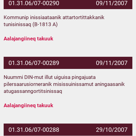
01.31.06/07-00290
09/11/2007
Kommunip inissiaataanik attartortittakkanik
tunisinissaq (B-1813 A)
Aalajangiineq takuuk
01.31.06/07-00289
09/11/2007
Nuummi DIN-mut illut uiguisa pingajuata
pilersaarusiorneranik misissuinissamut aningaasanik
atugassanngortitsinissaq
Aalajangiineq takuuk
01.31.06/07-00288
29/10/2007