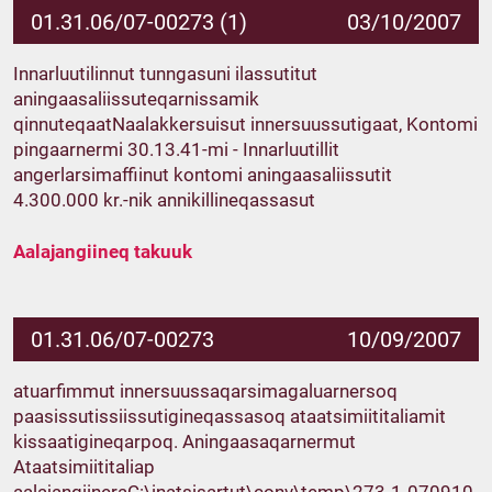
01.31.06/07-00273 (1)
03/10/2007
Innarluutilinnut tunngasuni ilassutitut
aningaasaliissuteqarnissamik
qinnuteqaatNaalakkersuisut innersuussutigaat, Kontomi
pingaarnermi 30.13.41-mi - Innarluutillit
angerlarsimaffiinut kontomi aningaasaliissutit
4.300.000 kr.-nik annikillineqassasut
Aalajangiineq takuuk
01.31.06/07-00273
10/09/2007
atuarfimmut innersuussaqarsimagaluarnersoq
paasissutissiissutigineqassasoq ataatsimiititaliamit
kissaatigineqarpoq. Aningaasaqarnermut
Ataatsimiititaliap