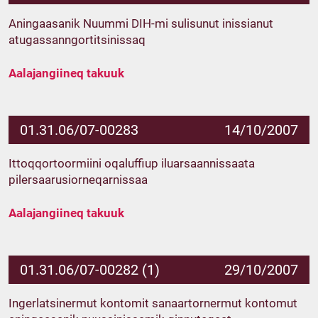
Aningaasanik Nuummi DIH-mi sulisunut inissianut
atugassanngortitsinissaq
Aalajangiineq takuuk
01.31.06/07-00283
14/10/2007
Ittoqqortoormiini oqaluffiup iluarsaannissaata
pilersaarusiorneqarnissaa
Aalajangiineq takuuk
01.31.06/07-00282 (1)
29/10/2007
Ingerlatsinermut kontomit sanaartornermut kontomut