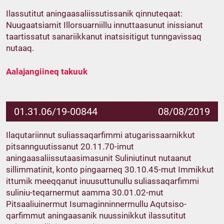
Ilassutitut aningaasaliissutissanik qinnuteqaat:
Nuugaatsiamit Illorsuarniillu innuttaasunut inissianut
taartissatut sanariikkanut inatsisitigut tunngavissaq
nutaaq.
Aalajangiineq takuuk
01.31.06/19-00844
08/08/2019
Ilaqutariinnut suliassaqarfimmi atugarissaarnikkut
pitsannguutissanut 20.11.70-imut
aningaasaliissutaasimasunit Suliniutinut nutaanut
sillimmatinit, konto pingaarneq 30.10.45-mut Immikkut
ittumik meeqqanut inuusuttunullu suliassaqarfimmi
suliniu-teqarnermut aamma 30.01.02-mut
Pitsaaliuinermut Isumaginninnermullu Aqutsiso-
qarfimmut aningaasanik nuussinikkut ilassutitut