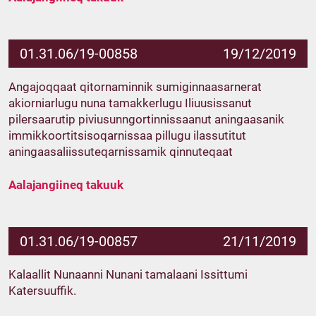
01.31.06/19-00858
19/12/2019
Angajoqqaat qitornaminnik sumiginnaasarnerat
akiorniarlugu nuna tamakkerlugu Iliuusissanut
pilersaarutip piviusunngortinnissaanut aningaasanik
immikkoortitsisoqarnissaa pillugu ilassutitut
aningaasaliissuteqarnissamik qinnuteqaat
Aalajangiineq takuuk
01.31.06/19-00857
21/11/2019
Kalaallit Nunaanni Nunani tamalaani Issittumi
Katersuuffik.