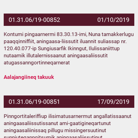
01.31.06/19-00852
01/10/2019
Kontumi pingaarnermi 83.30.13-imi, Nuna tamakkerlugu
paaqqinniffiit, aningaasa-liissutit iluannit suliassap nr.
120.40.077-ip Sungiusarfik Ikinngut, Ilulissaniittup
nutaamik illutalernissaanut aningaasaliissutit
atugassanngortinneqarnerat
Aalajangiineq takuuk
01.31.06/19-00851
17/09/2019
Pinngortitaleriffiup ilisimatusarnermut angallatissaanut
aningaasaliissutissanut ami-gaatigineqartunut
aningaasaliinissaq pillugu missingersuutinut
sunniuteqanngitsumik aningaasaliissutinut