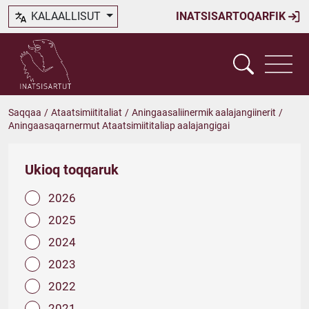
KALAALLISUT
INATSISARTOQARFIK
Saqqaa
/
Ataatsimiititaliat
/
Aningaasaliinermik aalajangiinerit
/
Aningaasaqarnermut Ataatsimiititaliap aalajangigai
Ukioq toqqaruk
2026
2025
2024
2023
2022
2021