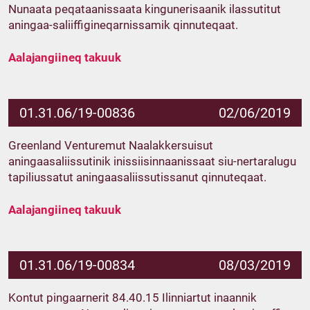
Nunaata peqataanissaata kingunerisaanik ilassutitut
aningaa-saliiffigineqarnissamik qinnuteqaat.
Aalajangiineq takuuk
01.31.06/19-00836
02/06/2019
Greenland Venturemut Naalakkersuisut
aningaasaliissutinik inissiisinnaanissaat siu-nertaralugu
tapiliussatut aningaasaliissutissanut qinnuteqaat.
Aalajangiineq takuuk
01.31.06/19-00834
08/03/2019
Kontut pingaarnerit 84.40.15 Ilinniartut inaannik