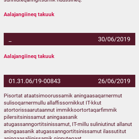
Aalajangiineq takuuk
_
30/06/2019
Aalajangiineq takuuk
01.31.06/19-00843
26/06/2019
Pisortat ataatsimoorussamik aningaasaqarnermut
sulisoqarnermullu allaffissornikkut IT-kkut
atortorissaarutaannut immikkoortortaqarfimmik
pilersitsinissamut aningaasanik
atugassanngortitsinissamut, IT-millu suliniutinut allanut
aningaasanik atugassanngortitsinissamut ilassutitut
aningaasaliinissamik qinnuteqaat.