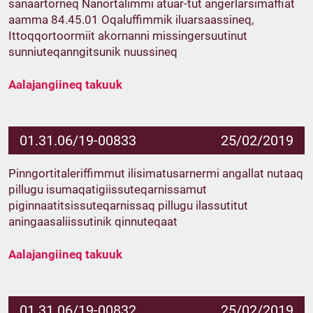
sanaartorneq Nanortalimmi atuar-tut angerlarsimaffiat
aamma 84.45.01 Oqaluffimmik iluarsaassineq,
Ittoqqortoormiit akornanni missingersuutinut
sunniuteqanngitsunik nuussineq
Aalajangiineq takuuk
01.31.06/19-00833
25/02/2019
Pinngortitaleriffimmut ilisimatusarnermi angallat nutaaq
pillugu isumaqatigiissuteqarnissamut
piginnaatitsissuteqarnissaq pillugu ilassutitut
aningaasaliissutinik qinnuteqaat
Aalajangiineq takuuk
01.31.06/19-00832
25/02/2019