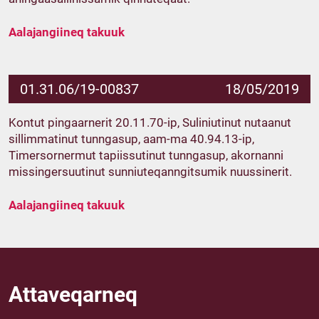
Aalajangiineq takuuk
01.31.06/19-00837
18/05/2019
Kontut pingaarnerit 20.11.70-ip, Suliniutinut nutaanut
sillimmatinut tunngasup, aam-ma 40.94.13-ip,
Timersornermut tapiissutinut tunngasup, akornanni
missingersuutinut sunniuteqanngitsumik nuussinerit.
Aalajangiineq takuuk
Attaveqarneq