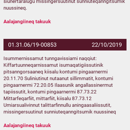
siunertaralugu missingersuutinut sunniuteqanngitsumik
nuussineq.
Aalajangiineq takuuk
01.31.06/19-00853
22/10/2019
Isummernissamut tunngavissiami naqqiut:
Kiffartuunneqarnissamut isumaqatigiissutinik
pitsanngorsaaneq kiisalu kontumi pingaarnermi
20.11.70 Suliniutinut nutaanut sillimmatit, kontumi
pingaarnermi 72.20.05 Ilaasunik angallassinermut
tapiissutit, kontumi pingaarnermi 87.73.22
Mittarfeqarfiit, mittarfiit, kiisalu 87.73.12
Umiarsualivinnut talittarfinnullu aningaasaliissutit,
missingersuutinut sunniuteqanngitsumik nuussineq
Aalajangiineq takuuk