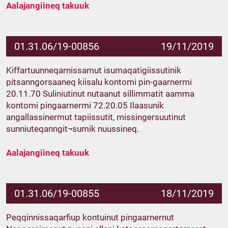
Aalajangiineq takuuk
01.31.06/19-00856
19/11/2019
Kiffartuunneqarnissamut isumaqatigiissutinik
pitsanngorsaaneq kiisalu kontomi pin-gaarnermi
20.11.70 Suliniutinut nutaanut sillimmatit aamma
kontomi pingaarnermi 72.20.05 Ilaasunik
angallassinermut tapiissutit, missingersuutinut
sunniuteqanngit¬sumik nuussineq.
Aalajangiineq takuuk
01.31.06/19-00855
18/11/2019
Peqqinnissaqarfiup kontuinut pingaarnernut