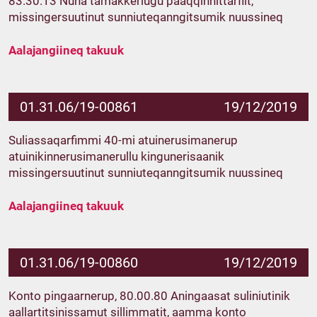
83.30.13 Nuna tamakkerlugu paaqqinnittarfiit,
missingersuutinut sunniuteqanngitsumik nuussineq
Aalajangiineq takuuk
01.31.06/19-00861
19/12/2019
Suliassaqarfimmi 40-mi atuinerusimanerup
atuinikinnerusimanerullu kingunerisaanik
missingersuutinut sunniuteqanngitsumik nuussineq
Aalajangiineq takuuk
01.31.06/19-00860
19/12/2019
Konto pingaarnerup, 80.00.80 Aningaasat suliniutinik
aallartitsinissamut sillimmatit, aamma konto