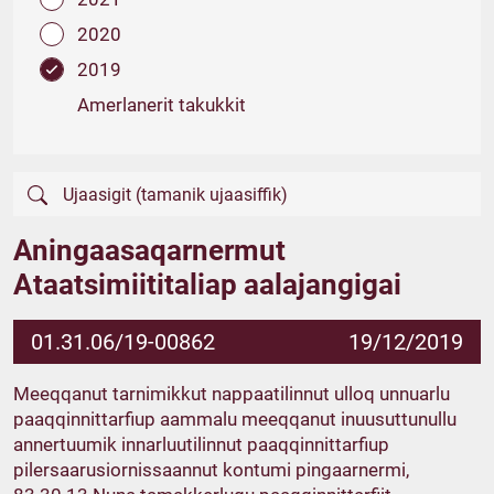
2020
2019
Amerlanerit takukkit
Aningaasaqarnermut
Ataatsimiititaliap aalajangigai
01.31.06/19-00862
19/12/2019
Meeqqanut tarnimikkut nappaatilinnut ulloq unnuarlu
paaqqinnittarfiup aammalu meeqqanut inuusuttunullu
annertuumik innarluutilinnut paaqqinnittarfiup
pilersaarusiornissaannut kontumi pingaarnermi,