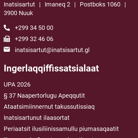
Inatsisartut
|
Imaneq 2
|
Postboks 1060
|
3900 Nuuk
+299 34 50 00
+299 32 46 06
inatsisartut@inatsisartut.gl
Ingerlaqqiffissatsialaat
UPA 2026
§ 37 Naapertorlugu Apeqqutit
Ataatsimiinnernut takussutissiaq
Inatsisartunut ilaasortat
Periaatsit ilusiliinissamullu piumasaqaatit