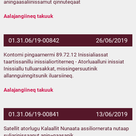
aningaasaliinissamut qinnuteqaat
Aalajangiineq takuuk
01.31.06/19-00842
26/06/2019
Kontomi pingaarnermi 89.72.12 Inissialiassat
taartissanillu inissialiortiterneq - Atorluaalluni inissiat
Inissiallu tulluarsakkat, missingersuutinik
allannguinngitsunik iluarsiineq.
Aalajangiineq takuuk
01.31.06/19-00841
13/06/2019
Satellit atorlugu Kalaallit Nunaata assiliornerata nutaap
suliarinissaanut anin¬gaasanik