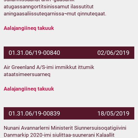
atugassanngortitsinissamut ilassutitut
aningaasaliissuteqarnissa¬mut qinnuteqaat.
Aalajangiineq takuuk
01.31.06/19-00840
02/06/2019
Air Greenland A/S-imi immikkut ittumik
ataatsimeersuarneq
Aalajangiineq takuuk
01.31.06/19-00839
18/05/2019
Nunani Avannarlerni Ministerit Siunnersuisoqatigiivini
Danmarkip 2020-imi siulittaa-suunerani Kalaallit