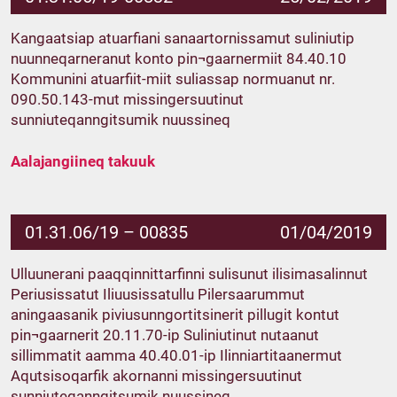
Kangaatsiap atuarfiani sanaartornissamut suliniutip
nuunneqarneranut konto pin¬gaarnermiit 84.40.10
Kommunini atuarfiit-miit suliassap normuanut nr.
090.50.143-mut missingersuutinut
sunniuteqanngitsumik nuussineq
Aalajangiineq takuuk
01.31.06/19 – 00835
01/04/2019
Ulluunerani paaqqinnittarfinni sulisunut ilisimasalinnut
Periusissatut Iliuusissatullu Pilersaarummut
aningaasanik piviusunngortitsinerit pillugit kontut
pin¬gaarnerit 20.11.70-ip Suliniutinut nutaanut
sillimmatit aamma 40.40.01-ip Ilinniartitaanermut
Aqutsisoqarfik akornanni missingersuutinut
sunniuteqanngitsumik nuussineq.