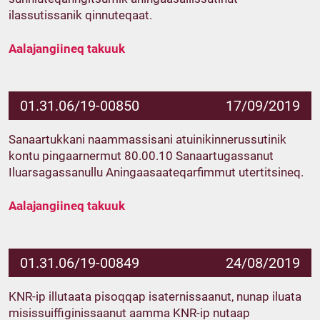
ilassutissanik qinnuteqaat.
Aalajangiineq takuuk
01.31.06/19-00850
17/09/2019
Sanaartukkani naammassisani atuinikinnerussutinik
kontu pingaarnermut 80.00.10 Sanaartugassanut
Iluarsagassanullu Aningaasaateqarfimmut utertitsineq.
Aalajangiineq takuuk
01.31.06/19-00849
24/08/2019
KNR-ip illutaata pisoqqap isaternissaanut, nunap iluata
misissuiffiginissaanut aamma KNR-ip nutaap