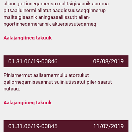
allanngortinneqarnerisa malitsigisaanik aamma
pitsaaliuinermi allatut aaqqissuusseqqinnerup
malitsigisaanik aningaasaliissutit allan-
ngortinneqarnerannik akuersissuteqarneq.
Aalajangiineq takuuk
01.31.06/19-00846
08/08/2019
Piniarnermut aalisarnermullu atortukut
qallorneqarnissaannut suliniutissatut piler-saarut
nutaaq.
Aalajangiineq takuuk
01.31.06/19-00845
11/07/2019