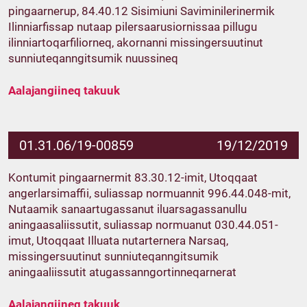
pingaarnerup, 84.40.12 Sisimiuni Saviminilerinermik
Ilinniarfissap nutaap pilersaarusiornissaa pillugu
ilinniartoqarfiliorneq, akornanni missingersuutinut
sunniuteqanngitsumik nuussineq
Aalajangiineq takuuk
01.31.06/19-00859
19/12/2019
Kontumit pingaarnermit 83.30.12-imit, Utoqqaat
angerlarsimaffii, suliassap normuannit 996.44.048-mit,
Nutaamik sanaartugassanut iluarsagassanullu
aningaasaliissutit, suliassap normuanut 030.44.051-
imut, Utoqqaat Illuata nutarternera Narsaq,
missingersuutinut sunniuteqanngitsumik
aningaaliissutit atugassanngortinneqarnerat
Aalajangiineq takuuk