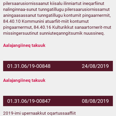
pilersaarusiornissaanut kiisalu ilinniartut ineqarfiinut
nalinginnaa-sunut tunngatillugu pilersaarusiornissamut
aningaasassanut tunngatillugu kontumit pingaarnermit,
84.40.10 Kommunini atuarfiit-miit kontumut
pingaarnermut, 84.40.16 Kulturikkut sanaartornerit-mut
missingersuutinut sunniuteqanngitsumik nuussineq.
Aalajangiineq takuuk
01.31.06/19-00848
24/08/2019
Aalajangiineq takuuk
01.31.06/19-00847
08/08/2019
2019-imi upernaakkut oqartussaaffiit