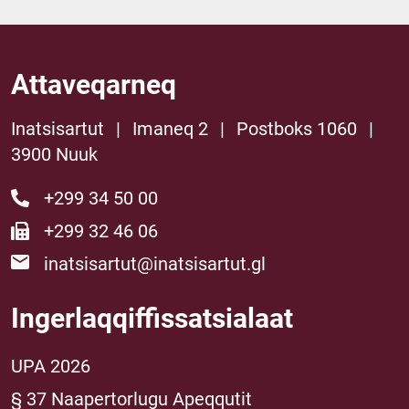
Attaveqarneq
Inatsisartut
|
Imaneq 2
|
Postboks 1060
|
3900 Nuuk
+299 34 50 00
+299 32 46 06
inatsisartut@inatsisartut.gl
Ingerlaqqiffissatsialaat
UPA 2026
§ 37 Naapertorlugu Apeqqutit