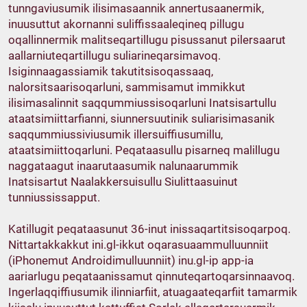
tunngaviusumik ilisimasaannik annertusaanermik,
inuusuttut akornanni suliffissaaleqineq pillugu
oqallinnermik malitseqartillugu pisussanut pilersaarut
aallarniuteqartillugu suliarineqarsimavoq.
Isiginnaagassiamik takutitsisoqassaaq,
nalorsitsaarisoqarluni, sammisamut immikkut
ilisimasalinnit saqqummiussisoqarluni Inatsisartullu
ataatsimiittarfianni, siunnersuutinik suliarisimasanik
saqqummiussiviusumik illersuiffiusumillu,
ataatsimiittoqarluni. Peqataasullu pisarneq malillugu
naggataagut inaarutaasumik nalunaarummik
Inatsisartut Naalakkersuisullu Siulittaasuinut
tunniussissapput.
Katillugit peqataasunut 36-inut inissaqartitsisoqarpoq.
Nittartakkakkut ini.gl-ikkut oqarasuaammulluunniit
(iPhonemut Androidimulluunniit) inu.gl-ip app-ia
aariarlugu peqataanissamut qinnuteqartoqarsinnaavoq.
Ingerlaqqiffiusumik ilinniarfiit, atuagaateqarfiit tamarmik