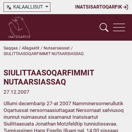
KALAALLISUT
INATSISARTOQARFIK
Saqqaa
/
Allagaatit
/
Nutaarsiassat
/
SIULITTAASOQARFIMMIT NUTAARSIASSAQ
SIULITTAASOQARFIMMIT
NUTAARSIASSAQ
27.12.2007
Ullumi decembarip 27-at 2007 Namminersornerullutik
Oqartussat nersornaasiuttagaat Nersornaat sølviusoq
inunnut nuimasunut sisamanut Inatsisartut
Siulittaasuata Jonathan Motzfeldtip tunniutissavaa.
Tunniussineq Hans Egedip Illuani nal. 14:00 pissaaq.