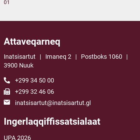
01
Attaveqarneq
Inatsisartut
|
Imaneq 2
|
Postboks 1060
|
3900 Nuuk
+299 34 50 00
+299 32 46 06
inatsisartut@inatsisartut.gl
Ingerlaqqiffissatsialaat
UPA 2026