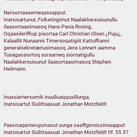
Nersornaaserneqassapput:
Inatsisartunut, Folketingimut Naalakkersuisunullu
ilaasortaasimasoq Hans-Pavia Rosing,
Oqaasileriffiup pisortaa Carl Christian Olsen ¿Puju¿,
Kalaallit Nunaanni Timersoqatigiit Kattuffianni
generalsekretæriusimasoq Jens Lennert aamma
Tusagassiortoq soraarneq siornatigullu
Naalakkersuisunut ilaasortaasimasoq Stephen
Heilmann.
Inussiarnersumik inuulluaqqusillunga,
Inatsisartut Siulittaasuat Jonathan Motzfeldt
Paasisaqarnerujumasut uunga saaffiginnissinnaapput:
Inatsisartut Siulittaasuat Jonathan Motzfeldt tlf. 55 37