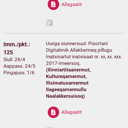
Allagaatit
Uunga siunnersuut: Pisortani
Imm./pkt.:
Digitalimik Allakkerineq pillugu
125
Inatsisartut inatsisaat nr. xx, xx. xxx.
Siull. 28/4
2017-imeersoq.
Aappass. 24/5
(Ilinniartitaanermut,
Pingajuss. 1/6
Kultureqarnermut,
Ilisimatusarnermut
Ilageeqarnermullu
Naalakkersuisoq)
Allagaatit