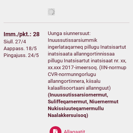
Uunga siunnersuut:
Imm./pkt.: 28
Inuussutissarsiummik
Siull. 27/4
ingerlataqarneq pillugu Inatsisartut
Aappass. 18/5
inatsisaata allanngortinnissaa
Pingajuss. 24/5
pillugu Inatsisartut inatsisaat nr. xx,
xx.xxx 2017-imeersoq. (IIN-normup
CVR-normunngorlugu
allanngortinnera, kiisalu
kalaallisoortaani allannguut)
(Inuussutissarsiornermut,
Suliffeqarnermut, Niuernermut
Nukissiuuteqarnermullu
Naalakkersuisoq)
Allagaatit