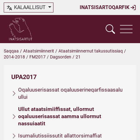
KALAALLISUT
INATSISARTOQARFIK
Saqqaa
/
Ataatsimiinnerit
/
Ataatsimiinnernut takussutissiaq
/
2014-2018
/
FM2017
/
Dagsorden
/
21
UPA2017
Oqaluuserisassat oqaluuserineqarfissaasalu
ullui
Ullut ataatsimiiffissat, ullormut
oqaluuserisassat aamma ullormut
nassuiaatit
Isumaliutissiissutit allattorsimaffiat