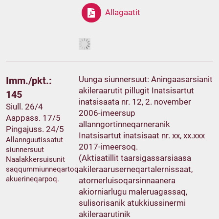
Allagaatit
Uunga siunnersuut: Aningaasarsianit
Imm./pkt.:
akileraarutit pillugit Inatsisartut
145
inatsisaata nr. 12, 2. november
Siull. 26/4
2006-imeersup
Aappass. 17/5
allanngortinneqarneranik
Pingajuss. 24/5
Inatsisartut inatsisaat nr. xx, xx.xxx
Allannguutissatut
2017-imeersoq.
siunnersuut
(Aktiaatillit taarsigassarsiaasa
Naalakkersuisunit
akileraaruserneqartalernissaat,
saqqummiunneqartoq
akuerineqarpoq.
atornerluisoqarsinnaanera
akiorniarlugu maleruagassaq,
sulisorisanik atukkiussinermi
akileraarutinik