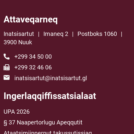
Attaveqarneq
Inatsisartut
|
Imaneq 2
|
Postboks 1060
|
3900 Nuuk
+299 34 50 00
+299 32 46 06
inatsisartut@inatsisartut.gl
Ingerlaqqiffissatsialaat
UPA 2026
§ 37 Naapertorlugu Apeqqutit
Ataatsimiinnernut takussutissiaq