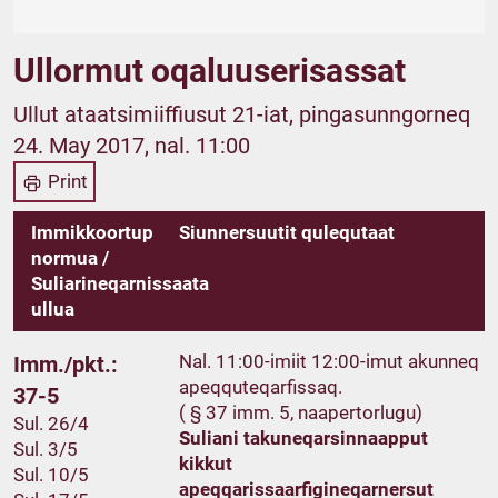
Ullormut oqaluuserisassat
Ullut ataatsimiiffiusut 21-iat, pingasunngorneq
24. May 2017, nal. 11:00
Print
Immikkoortup
Siunnersuutit qulequtaat
normua /
Suliarineqarnissaata
ullua
Nal. 11:00-imiit 12:00-imut akunneq
Imm./pkt.:
apeqquteqarfissaq.
37-5
( § 37 imm. 5, naapertorlugu)
Sul. 26/4
Suliani takuneqarsinnaapput
Sul. 3/5
kikkut
Sul. 10/5
apeqqarissaarfigineqarnersut