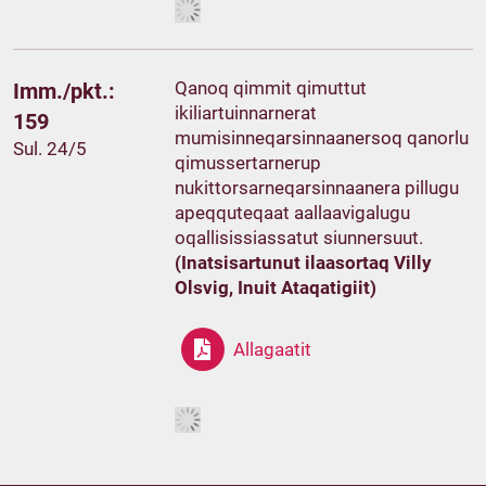
Qanoq qimmit qimuttut
Imm./pkt.:
ikiliartuinnarnerat
159
mumisinneqarsinnaanersoq qanorlu
Sul. 24/5
qimussertarnerup
nukittorsarneqarsinnaanera pillugu
apeqquteqaat aallaavigalugu
oqallisissiassatut siunnersuut.
(Inatsisartunut ilaasortaq Villy
Olsvig, Inuit Ataqatigiit)
Allagaatit