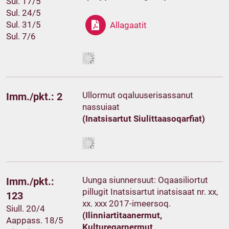
Sul. 17/5
Sul. 24/5
Sul. 31/5
Allagaatit
Sul. 7/6
Ullormut oqaluuserisassanut
Imm./pkt.: 2
nassuiaat
(Inatsisartut Siulittaasoqarfiat)
Uunga siunnersuut: Oqaasiliortut
Imm./pkt.:
pillugit Inatsisartut inatsisaat nr. xx,
123
xx. xxx 2017-imeersoq.
Siull. 20/4
(Ilinniartitaanermut,
Aappass. 18/5
Kultureqarnermut,