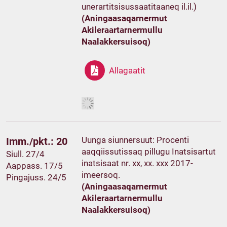
unerartitsisussaatitaaneq il.il.)
(Aningaasaqarnermut
Akileraartarnermullu
Naalakkersuisoq)
Allagaatit
Uunga siunnersuut: Procenti
Imm./pkt.: 20
aaqqiissutissaq pillugu Inatsisartut
Siull. 27/4
inatsisaat nr. xx, xx. xxx 2017-
Aappass. 17/5
imeersoq.
Pingajuss. 24/5
(Aningaasaqarnermut
Akileraartarnermullu
Naalakkersuisoq)