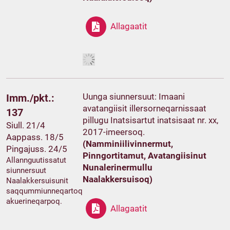
Allagaatit
Uunga siunnersuut: Imaani
Imm./pkt.:
avatangiisit illersorneqarnissaat
137
pillugu Inatsisartut inatsisaat nr. xx,
Siull. 21/4
2017-imeersoq.
Aappass. 18/5
(Namminiilivinnermut,
Pingajuss. 24/5
Pinngortitamut, Avatangiisinut
Allannguutissatut
Nunalerinermullu
siunnersuut
Naalakkersuisoq)
Naalakkersuisunit
saqqummiunneqartoq
akuerineqarpoq.
Allagaatit