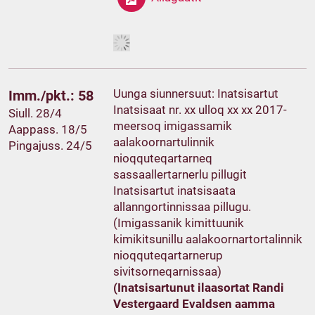
Uunga siunnersuut: Inatsisartut
Imm./pkt.: 58
Inatsisaat nr. xx ulloq xx xx 2017-
Siull. 28/4
meersoq imigassamik
Aappass. 18/5
aalakoornartulinnik
Pingajuss. 24/5
nioqquteqartarneq
sassaallertarnerlu pillugit
Inatsisartut inatsisaata
allanngortinnissaa pillugu.
(Imigassanik kimittuunik
kimikitsunillu aalakoornartortalinnik
nioqquteqartarnerup
sivitsorneqarnissaa)
(Inatsisartunut ilaasortat Randi
Vestergaard Evaldsen aamma