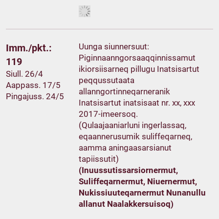
Uunga siunnersuut:
Imm./pkt.:
Piginnaanngorsaaqqinnissamut
119
ikiorsiisarneq pillugu Inatsisartut
Siull. 26/4
peqqussutaata
Aappass. 17/5
allanngortinneqarneranik
Pingajuss. 24/5
Inatsisartut inatsisaat nr. xx, xxx
2017-imeersoq.
(Qulaajaaniarluni ingerlassaq,
eqaannerusumik suliffeqarneq,
aamma aningaasarsianut
tapiissutit)
(Inuussutissarsiornermut,
Suliffeqarnermut, Niuernermut,
Nukissiuuteqarnermut Nunanullu
allanut Naalakkersuisoq)