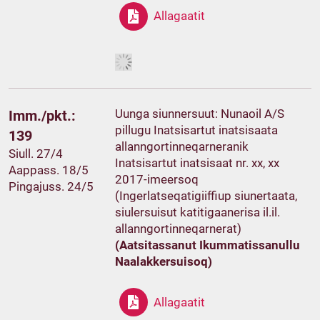
Allagaatit
Uunga siunnersuut: Nunaoil A/S
Imm./pkt.:
pillugu Inatsisartut inatsisaata
139
allanngortinneqarneranik
Siull. 27/4
Inatsisartut inatsisaat nr. xx, xx
Aappass. 18/5
2017-imeersoq
Pingajuss. 24/5
(Ingerlatseqatigiiffiup siunertaata,
siulersuisut katitigaanerisa il.il.
allanngortinneqarnerat)
(Aatsitassanut Ikummatissanullu
Naalakkersuisoq)
Allagaatit