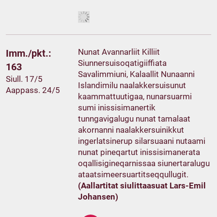
Nunat Avannarliit Killiit
Imm./pkt.:
Siunnersuisoqatigiiffiata
163
Savalimmiuni, Kalaallit Nunaanni
Siull. 17/5
Islandimilu naalakkersuisunut
Aappass. 24/5
kaammattuutigaa, nunarsuarmi
sumi inissisimanertik
tunngavigalugu nunat tamalaat
akornanni naalakkersuinikkut
ingerlatsinerup silarsuaani nutaami
nunat pineqartut inissisimanerata
oqallisigineqarnissaa siunertaralugu
ataatsimeersuartitseqqullugit.
(Aallartitat siulittaasuat Lars-Emil
Johansen)