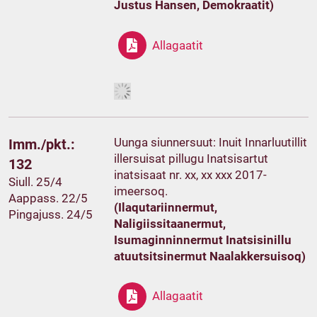
Justus Hansen, Demokraatit)
Allagaatit
Uunga siunnersuut: Inuit Innarluutillit
Imm./pkt.:
illersuisat pillugu Inatsisartut
132
inatsisaat nr. xx, xx xxx 2017-
Siull. 25/4
imeersoq.
Aappass. 22/5
(Ilaqutariinnermut,
Pingajuss. 24/5
Naligiissitaanermut,
Isumaginninnermut Inatsisinillu
atuutsitsinermut Naalakkersuisoq)
Allagaatit