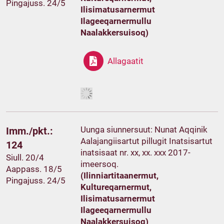
Pingajuss. 24/5
Ilisimatusarnermut
Ilageeqarnermullu
Naalakkersuisoq)
Allagaatit
Uunga siunnersuut: Nunat Aqqinik
Imm./pkt.:
Aalajangiisartut pillugit Inatsisartut
124
inatsisaat nr. xx, xx. xxx 2017-
Siull. 20/4
imeersoq.
Aappass. 18/5
(Ilinniartitaanermut,
Pingajuss. 24/5
Kultureqarnermut,
Ilisimatusarnermut
Ilageeqarnermullu
Naalakkersuisoq)