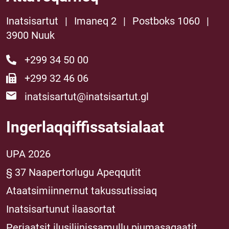
Inatsisartut
|
Imaneq 2
|
Postboks 1060
|
3900 Nuuk
+299 34 50 00
+299 32 46 06
inatsisartut@inatsisartut.gl
Ingerlaqqiffissatsialaat
UPA 2026
§ 37 Naapertorlugu Apeqqutit
Ataatsimiinnernut takussutissiaq
Inatsisartunut ilaasortat
Periaatsit ilusiliinissamullu piumasaqaatit