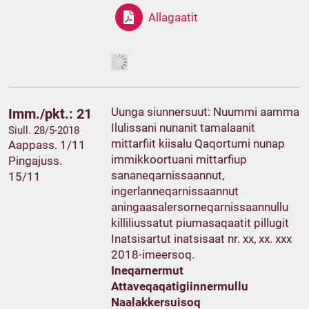
Allagaatit
Uunga siunnersuut: Nuummi aamma
Imm./pkt.: 21
Ilulissani nunanit tamalaanit
Siull. 28/5-2018
mittarfiit kiisalu Qaqortumi nunap
Aappass. 1/11
immikkoortuani mittarfiup
Pingajuss.
sananeqarnissaannut,
15/11
ingerlanneqarnissaannut
aningaasalersorneqarnissaannullu
killiliussatut piumasaqaatit pillugit
Inatsisartut inatsisaat nr. xx, xx. xxx
2018-imeersoq.
Ineqarnermut
Attaveqaqatigiinnermullu
Naalakkersuisoq