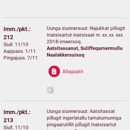
Uunga siunnersuut: Najukkat pillugit
Imm./pkt.:
Inatsisartut inatsisaat nr. xx, xx. xxx
212
2018-imeersoq.
Siull. 11/10
Aatsitassanut, Suliffeqarnermullu
Aappass. 1/11
Naalakkersuisoq
Pingajuss. 7/11
Allagaatit
Uunga siunnersuut: Aatsitassat
Imm./pkt.:
pillugit ingerlatallu tamatumunnga
213
pingaarutillit pillugit Inatsisartut
Siull. 11/10