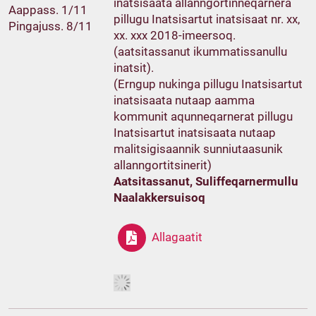
inatsisaata allanngortinneqarnera
Aappass. 1/11
pillugu Inatsisartut inatsisaat nr. xx,
Pingajuss. 8/11
xx. xxx 2018-imeersoq.
(aatsitassanut ikummatissanullu
inatsit).
(Erngup nukinga pillugu Inatsisartut
inatsisaata nutaap aamma
kommunit aqunneqarnerat pillugu
Inatsisartut inatsisaata nutaap
malitsigisaannik sunniutaasunik
allanngortitsinerit)
Aatsitassanut, Suliffeqarnermullu
Naalakkersuisoq
Allagaatit