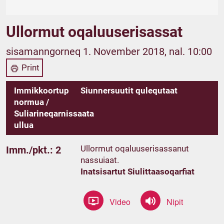
Ullormut oqaluuserisassat
sisamanngorneq 1. November 2018, nal. 10:00
Print
Immikkoortup
Siunnersuutit qulequtaat
normua /
Suliarineqarnissaata
ullua
Ullormut oqaluuserisassanut
Imm./pkt.: 2
nassuiaat.
Inatsisartut Siulittaasoqarfiat