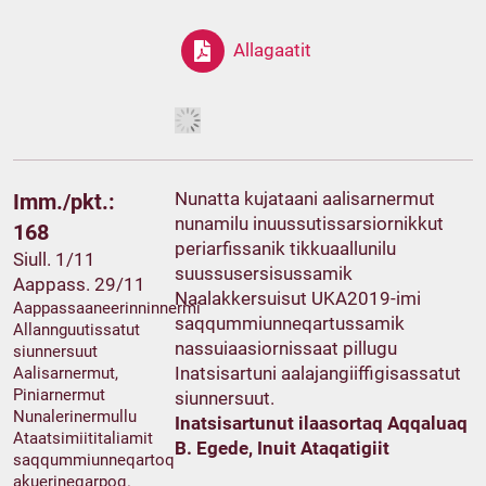
Allagaatit
Nunatta kujataani aalisarnermut
Imm./pkt.:
nunamilu inuussutissarsiornikkut
168
periarfissanik tikkuaallunilu
Siull. 1/11
suussusersisussamik
Aappass. 29/11
Naalakkersuisut UKA2019-imi
Aappassaaneerinninnermi
saqqummiunneqartussamik
Allannguutissatut
nassuiaasiornissaat pillugu
siunnersuut
Inatsisartuni aalajangiiffigisassatut
Aalisarnermut,
Piniarnermut
siunnersuut.
Nunalerinermullu
Inatsisartunut ilaasortaq Aqqaluaq
Ataatsimiititaliamit
B. Egede, Inuit Ataqatigiit
saqqummiunneqartoq
akuerineqarpoq.