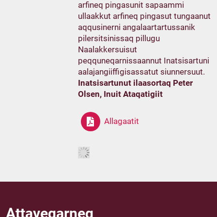
arfineq pingasunit sapaammi
ullaakkut arfineq pingasut tungaanut
aqqusinerni angalaartartussanik
pilersitsinissaq pillugu
Naalakkersuisut
peqquneqarnissaannut Inatsisartuni
aalajangiiffigisassatut siunnersuut.
Inatsisartunut ilaasortaq Peter
Olsen, Inuit Ataqatigiit
Allagaatit
Attaveqarneq