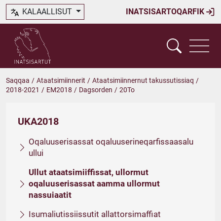
KALAALLISUT
INATSISARTOQARFIK
Saqqaa
/
Ataatsimiinnerit
/
Ataatsimiinnernut takussutissiaq
/
2018-2021
/
EM2018
/
Dagsorden
/
20To
UKA2018
Oqaluuserisassat oqaluuserineqarfissaasalu
ullui
Ullut ataatsimiiffissat, ullormut
oqaluuserisassat aamma ullormut
nassuiaatit
Isumaliutissiissutit allattorsimaffiat