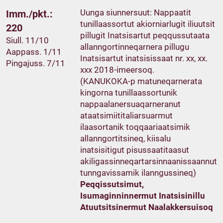
Uunga siunnersuut: Nappaatit
Imm./pkt.:
tunillaassortut akiorniarlugit iliuutsit
220
pillugit Inatsisartut peqqussutaata
Siull. 11/10
allanngortinneqarnera pillugu
Aappass. 1/11
Inatsisartut inatsisissaat nr. xx, xx.
Pingajuss. 7/11
xxx 2018-imeersoq.
(KANUKOKA-p matuneqarnerata
kingorna tunillaassortunik
nappaalanersuaqarneranut
ataatsimiititaliarsuarmut
ilaasortanik toqqaariaatsimik
allanngortitsineq, kiisalu
inatsisitigut pisussaatitaasut
akiligassinneqartarsinnaanissaannut
tunngavissamik ilanngussineq)
Peqqissutsimut,
Isumaginninnermut Inatsisinillu
Atuutsitsinermut Naalakkersuisoq