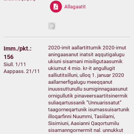
Allagaatit
2020-imit aallartittumik 2020-imut
Imm./pkt.:
aningaasanut inatsit aqqutigalugu
156
ukiuni sisamani misiligutaasumik
Siull. 1/11
ukiumut 4 mio. kr-it angullugit
Aappass. 21/11
salliutitsilluni, ulloq 1. januar 2020
aallarnerfigalugu meeqqanut
inuussuttunullu sumiginnagaasunut
ornigullutik pinaveersaartitsinermik
suliaqartussanik ”Unnuarissatut”
taagorneqartunik isumassuisartunik
illoqarfinni Nuummi, Tasiilami,
Sisimiuni, Aasianni Qaqortumilu
sisamanngornermit nal. unnukkut