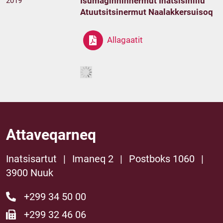
Isumaginninnermut Inatsisinillu
2019
Atuutsitsinermut Naalakkersuisoq
Allagaatit
Attaveqarneq
Inatsisartut
|
Imaneq 2
|
Postboks 1060
|
3900 Nuuk
+299 34 50 00
+299 32 46 06