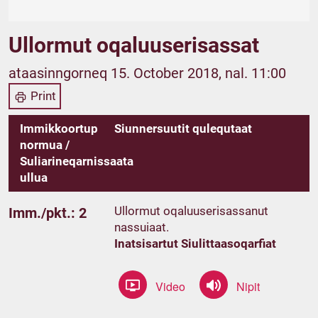
Ullormut oqaluuserisassat
ataasinngorneq 15. October 2018, nal. 11:00
Print
Immikkoortup
Siunnersuutit qulequtaat
normua /
Suliarineqarnissaata
ullua
Ullormut oqaluuserisassanut
Imm./pkt.: 2
nassuiaat.
Inatsisartut Siulittaasoqarfiat