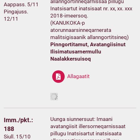
allanngortinneqarnissaa pillugu
Aappass. 5/11
Inatsisartut inatsisaat nr. xx, xx. xxx
Pingajuss.
2018-imeersoq.
12/11
(KANUKOKA-p
atorunnaarsinneqarnerata
malitsigisaanik allanngortitsineq)
Pinngortitamut, Avatangiisinut
Ilisimatusarnermullu
Naalakkersuisoq
Allagaatit
Uunga siunnersuut: Imaani
Imm./pkt.:
avatangiisit illersorneqarnissaat
188
pillugu Inatsisartut inatsisaata
Siull. 15/10