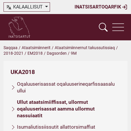
KALAALLISUT
INATSISARTOQARFIK
Saqqaa
/
Ataatsimiinnerit
/
Ataatsimiinnernut takussutissiaq
/
2018-2021
/
EM2018
/
Dagsorden
/
9M
UKA2018
Oqaluuserisassat oqaluuserineqarfissaasalu
ullui
Ullut ataatsimiiffissat, ullormut
oqaluuserisassat aamma ullormut
nassuiaatit
Isumaliutissiissutit allattorsimaffiat