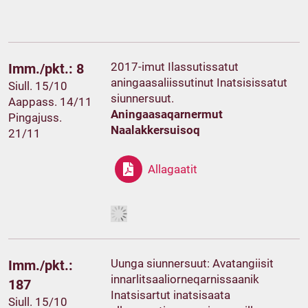
2017-imut Ilassutissatut
Imm./pkt.: 8
aningaasaliissutinut Inatsisissatut
Siull. 15/10
siunnersuut.
Aappass. 14/11
Aningaasaqarnermut
Pingajuss.
Naalakkersuisoq
21/11
Allagaatit
Uunga siunnersuut: Avatangiisit
Imm./pkt.:
innarlitsaaliorneqarnissaanik
187
Inatsisartut inatsisaata
Siull. 15/10