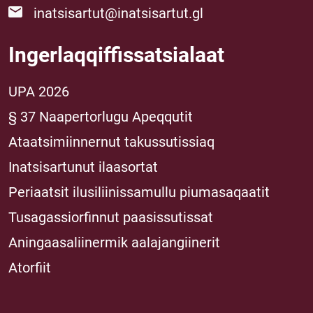
inatsisartut@inatsisartut.gl
Ingerlaqqiffissatsialaat
UPA 2026
§ 37 Naapertorlugu Apeqqutit
Ataatsimiinnernut takussutissiaq
Inatsisartunut ilaasortat
Periaatsit ilusiliinissamullu piumasaqaatit
Tusagassiorfinnut paasissutissat
Aningaasaliinermik aalajangiinerit
Atorfiit