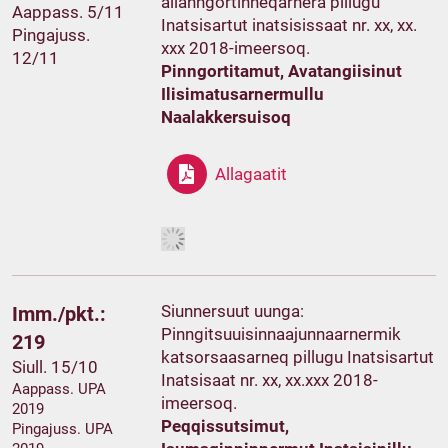
allanngortinneqarnera pillugu
Aappass. 5/11
Inatsisartut inatsisissaat nr. xx, xx.
Pingajuss.
xxx 2018-imeersoq.
12/11
Pinngortitamut, Avatangiisinut
Ilisimatusarnermullu
Naalakkersuisoq
Allagaatit
Siunnersuut uunga:
Imm./pkt.:
Pinngitsuuisinnaajunnaarnermik
219
katsorsaasarneq pillugu Inatsisartut
Siull. 15/10
Inatsisaat nr. xx, xx.xxx 2018-
Aappass. UPA
imeersoq.
2019
Peqqissutsimut,
Pingajuss. UPA