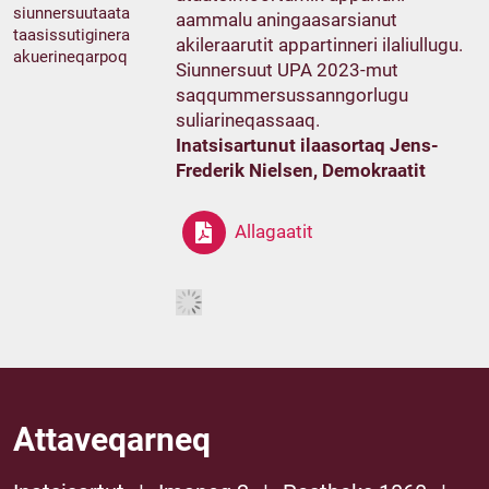
siunnersuutaata
aammalu aningaasarsianut
taasissutiginera
akileraarutit appartinneri ilaliullugu.
akuerineqarpoq
Siunnersuut UPA 2023-mut
saqqummersussanngorlugu
suliarineqassaaq.
Inatsisartunut ilaasortaq Jens-
Frederik Nielsen, Demokraatit
Allagaatit
Attaveqarneq