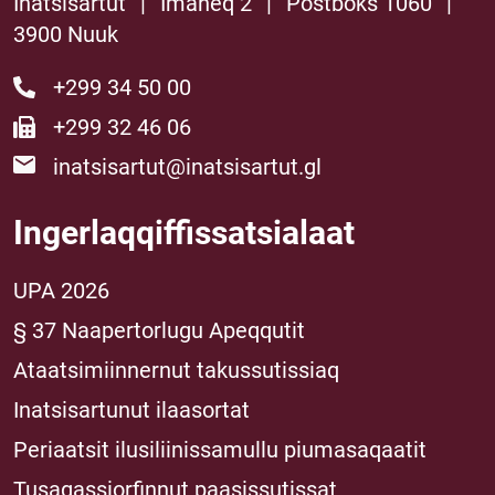
Inatsisartut
|
Imaneq 2
|
Postboks 1060
|
3900 Nuuk
+299 34 50 00
+299 32 46 06
inatsisartut@inatsisartut.gl
Ingerlaqqiffissatsialaat
UPA 2026
§ 37 Naapertorlugu Apeqqutit
Ataatsimiinnernut takussutissiaq
Inatsisartunut ilaasortat
Periaatsit ilusiliinissamullu piumasaqaatit
Tusagassiorfinnut paasissutissat