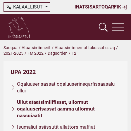
KALAALLISUT
INATSISARTOQARFIK
Saqqaa
/
Ataatsimiinnerit
/
Ataatsimiinnernut takussutissiaq
/
2021-2025
/
FM 2022
/
Dagsorden
/
12
UPA 2022
Oqaluuserisassat oqaluuserineqarfissaasalu
ullui
Ullut ataatsimiiffissat, ullormut
oqaluuserisassat aamma ullormut
nassuiaatit
Isumaliutissiissutit allattorsimaffiat