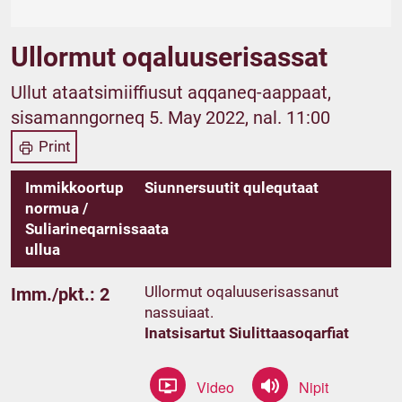
Ullormut oqaluuserisassat
Ullut ataatsimiiffiusut aqqaneq-aappaat,
sisamanngorneq 5. May 2022, nal. 11:00
Print
Immikkoortup
Siunnersuutit qulequtaat
normua /
Suliarineqarnissaata
ullua
Ullormut oqaluuserisassanut
Imm./pkt.: 2
nassuiaat.
Inatsisartut Siulittaasoqarfiat