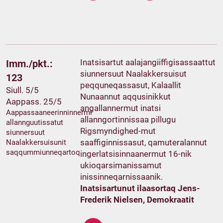
Inatsisartut aalajangiiffigisassaattut
Imm./pkt.:
siunnersuut Naalakkersuisut
123
peqquneqassasut, Kalaallit
Siull. 5/5
Nunaannut aqqusinikkut
Aappass. 25/5
angallannermut inatsi
Aappassaaneerinninnermi
allanngortinnissaa pillugu
allannguutissatut
Rigsmyndighed-mut
siunnersuut
saaffiginnissasut, qamuteralannut
Naalakkersuisunit
saqqummiunneqartoq
ingerlatsisinnaanermut 16-nik
ukioqarsimanissamut
inissinneqarnissaanik.
Inatsisartunut ilaasortaq Jens-
Frederik Nielsen, Demokraatit