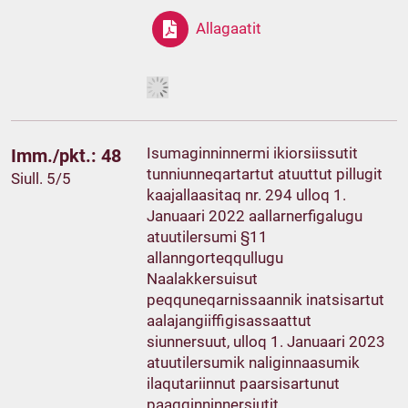
Allagaatit
Isumaginninnermi ikiorsiissutit
Imm./pkt.: 48
tunniunneqartartut atuuttut pillugit
Siull. 5/5
kaajallaasitaq nr. 294 ulloq 1.
Januaari 2022 aallarnerfigalugu
atuutilersumi §11
allanngorteqqullugu
Naalakkersuisut
peqquneqarnissaannik inatsisartut
aalajangiiffigisassaattut
siunnersuut, ulloq 1. Januaari 2023
atuutilersumik naliginnaasumik
ilaqutariinnut paarsisartunut
paaqqinninnersiutit