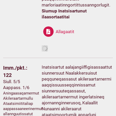
marloriaatinngortittussanngorlugit.
Siumup Inatsisartunut
ilaasortaatitai
Allagaatit
Inatsisartut aalajangiiffigisassaattut
Imm./pkt.:
siunnersuut Naalakkersuisut
122
peqquneqassasut akileraartarnermi
Siull. 5/5
aaqqissuusseqqinnissamut
Aappass. 1/6
siunnersuuteqassasut,
Aningaasaqarnermut
akileraartarnermut ingerlatsineq
Akileraartarmullu
ajornannginnerusoq, Kalaallit
Ataatsimiititaliap
Nunaanni akileraarut
aappassaaneerinermut
allannguutissatut
ataatsimoortumik apparluni