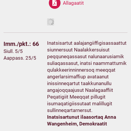
Allagaatit
Inatsisartut aalajangiiffigisassaattut
Imm./pkt.: 66
siunnersuut Naalakkersuisut
Siull. 5/5
peqquneqassasut nalunaarusiamik
Aappass. 25/5
suliaqassasut, inatsi naammattumik
qulakkeerinninnersoq meeqqat
angerlarsimaffiup avataanut
inissinneqartut taakkunanullu
angajoqqaajusut Naalagaaffiit
Peqatigiit Meeqqat pillugit
isumaqatigiissutaat malillugit
sullinneqartarnersut.
Inatsisartunut ilaasortaq Anna
Wangenheim, Demokraatit