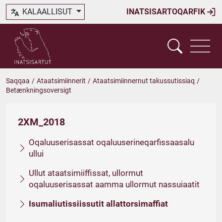
KALAALLISUT
INATSISARTOQARFIK
Saqqaa
/
Ataatsimiinnerit
/
Ataatsimiinnernut takussutissiaq
/
Betænkningsoversigt
2XM_2018
Oqaluuserisassat oqaluuserineqarfissaasalu
ullui
Ullut ataatsimiiffissat, ullormut
oqaluuserisassat aamma ullormut nassuiaatit
Isumaliutissiissutit allattorsimaffiat