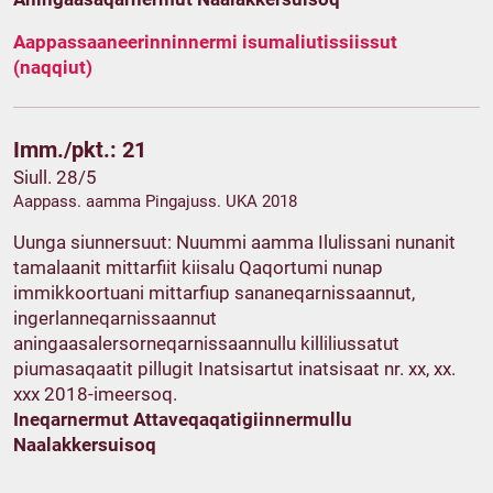
Aappassaaneerinninnermi isumaliutissiissut
(naqqiut)
Imm./pkt.: 21
Siull. 28/5
Aappass. aamma Pingajuss. UKA 2018
Uunga siunnersuut: Nuummi aamma Ilulissani nunanit
tamalaanit mittarfiit kiisalu Qaqortumi nunap
immikkoortuani mittarfiup sananeqarnissaannut,
ingerlanneqarnissaannut
aningaasalersorneqarnissaannullu killiliussatut
piumasaqaatit pillugit Inatsisartut inatsisaat nr. xx, xx.
xxx 2018-imeersoq.
Ineqarnermut Attaveqaqatigiinnermullu
Naalakkersuisoq