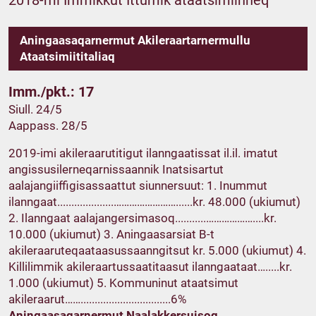
2018-mi Immikkut Ittumik ataatsimiinneq
Aningaasaqarnermut Akileraartarnermullu
Ataatsimiititaliaq
Imm./pkt.: 17
Siull. 24/5
Aappass. 28/5
2019-imi akileraarutitigut ilanngaatissat il.il. imatut
angissusilerneqarnissaannik Inatsisartut
aalajangiiffigisassaattut siunnersuut: 1. Inummut
ilanngaat....................……………………......kr. 48.000 (ukiumut)
2. Ilanngaat aalajangersimasoq...........………………....kr.
10.000 (ukiumut) 3. Aningaasarsiat B-t
akileraaruteqaataasussaanngitsut kr. 5.000 (ukiumut) 4.
Killilimmik akileraartussaatitaasut ilanngaataat….....kr.
1.000 (ukiumut) 5. Kommuninut ataatsimut
akileraarut……................................6%
Aningaasaqarnermut Naalakkersuisoq