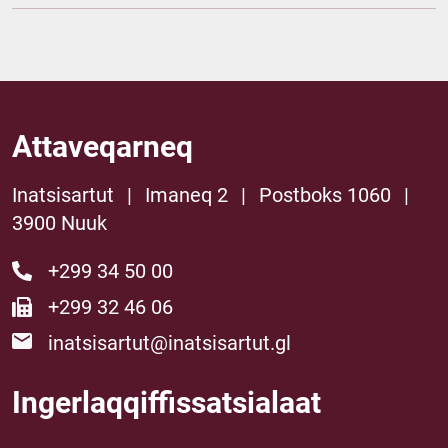
Attaveqarneq
Inatsisartut
|
Imaneq 2
|
Postboks 1060
|
3900 Nuuk
+299 34 50 00
+299 32 46 06
inatsisartut@inatsisartut.gl
Ingerlaqqiffissatsialaat