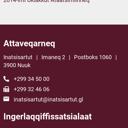
2014-imi Ukiakkut Ataatsimiinneq
Attaveqarneq
Inatsisartut
|
Imaneq 2
|
Postboks 1060
|
3900 Nuuk
+299 34 50 00
+299 32 46 06
inatsisartut@inatsisartut.gl
Ingerlaqqiffissatsialaat