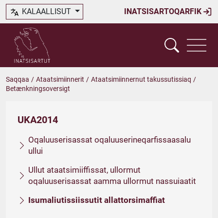
KALAALLISUT
INATSISARTOQARFIK
Saqqaa
/
Ataatsimiinnerit
/
Ataatsimiinnernut takussutissiaq
/
Betænkningsoversigt
UKA2014
Oqaluuserisassat oqaluuserineqarfissaasalu
ullui
Ullut ataatsimiiffissat, ullormut
oqaluuserisassat aamma ullormut nassuiaatit
Isumaliutissiissutit allattorsimaffiat