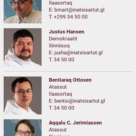
Ilaasortaq
E:
T. +299 34 50 00
Justus Hansen
Demokraatit
Sinniisoq
E:
T. 34 50 00
Bentiaraq Ottosen
Atassut
Ilaasortaq
E:
T. 34 50 00
Aqqalu C. Jerimiassen
Atassut