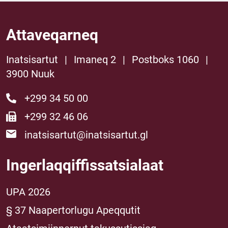
Attaveqarneq
Inatsisartut
|
Imaneq 2
|
Postboks 1060
|
3900 Nuuk
+299 34 50 00
+299 32 46 06
inatsisartut@inatsisartut.gl
Ingerlaqqiffissatsialaat
UPA 2026
§ 37 Naapertorlugu Apeqqutit