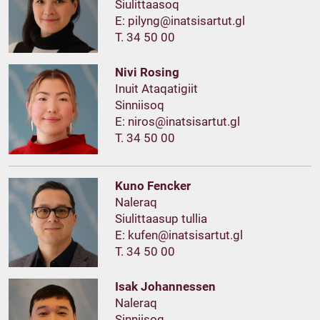
Siulittaasoq
E:
T. 34 50 00
Nivi Rosing
Inuit Ataqatigiit
Sinniisoq
E:
T. 34 50 00
Kuno Fencker
Naleraq
Siulittaasup tullia
E:
T. 34 50 00
Isak Johannessen
Naleraq
Sinniisoq