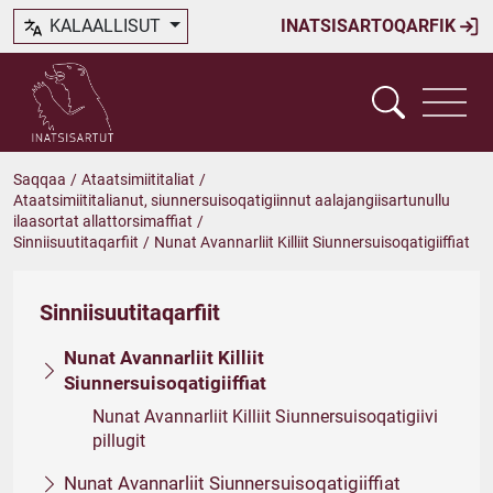
KALAALLISUT
INATSISARTOQARFIK
Saqqaa
/
Ataatsimiititaliat
/
Ataatsimiititalianut, siunnersuisoqatigiinnut aalajangiisartunullu
ilaasortat allattorsimaffiat
/
Sinniisuutitaqarfiit
/
Nunat Avannarliit Killiit Siunnersuisoqatigiiffiat
Sinniisuutitaqarfiit
Nunat Avannarliit Killiit
Siunnersuisoqatigiiffiat
Nunat Avannarliit Killiit Siunnersuisoqatigiivi
pillugit
Nunat Avannarliit Siunnersuisoqatigiiffiat