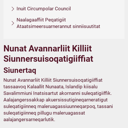
Inuit Circumpolar Council
Naalagaaffiit Peqatigiit
Ataatsimeersuarnerannut sinniisuutitat
Nunat Avannarliit Killiit
Siunnersuisoqatigiiffiat
Siunertaq
Nunat Avannarliit Killiit Siunnersuisoqatigiiffiat
tassaavoq Kalaallit Nunaata, Islandip kiisalu
Savalimmiuni Inatsisartut akornanni suleqatigiiffik.
Aalajangerssakkap akuersissutigineqarneratigut
suleqatigiinneq maleruagassiuunneqarpoq, tassani
suleqatigiinneq pillugu maleruagassat
aalajangersarneqarlutik.