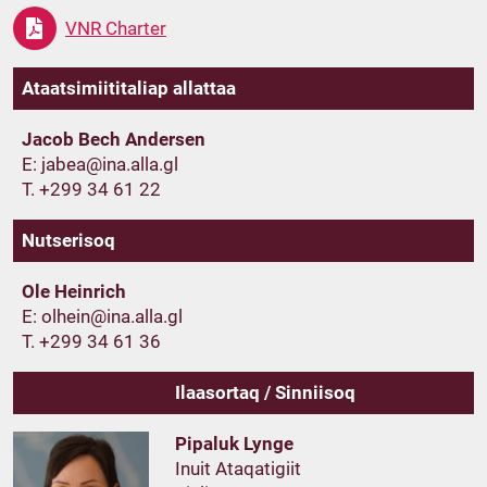
VNR Charter
Ataatsimiititaliap allattaa
Jacob Bech Andersen
E:
T. +299 34 61 22
Nutserisoq
Ole Heinrich
E:
T. +299 34 61 36
Ilaasortaq / Sinniisoq
Pipaluk Lynge
Inuit Ataqatigiit