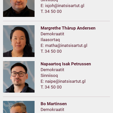
E:
T. 34 50 00
Margrethe Thårup Andersen
Demokraatit
Ilaasortaq
E:
T. 34 50 00
Napaartoq Isak Petrussen
Demokraatit
Sinniisoq
E:
T. 34 50 00
Bo Martinsen
Demokraatit