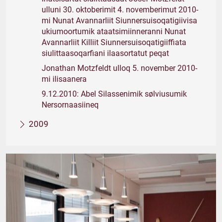
ulluni 30. oktoberimit 4. novemberimut 2010-
mi Nunat Avannarliit Siunnersuisoqatigiivisa
ukiumoortumik ataatsimiinneranni Nunat
Avannarliit Killiit Siunnersuisoqatigiiffiata
siulittaasoqarfiani ilaasortatut peqat
Jonathan Motzfeldt ulloq 5. november 2010-
mi ilisaanera
9.12.2010: Abel Silassenimik sølviusumik
Nersornaasiineq
2009