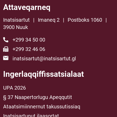
Attaveqarneq
Inatsisartut
|
Imaneq 2
|
Postboks 1060
|
3900 Nuuk
+299 34 50 00
+299 32 46 06
inatsisartut@inatsisartut.gl
Ingerlaqqiffissatsialaat
UPA 2026
§ 37 Naapertorlugu Apeqqutit
Ataatsimiinnernut takussutissiaq
Inatsisartunut ilaasortat