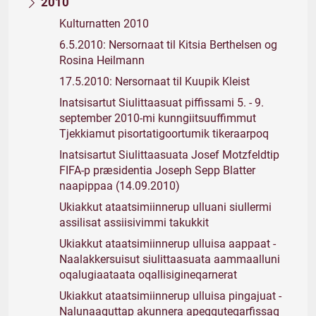
2010
Kulturnatten 2010
6.5.2010: Nersornaat til Kitsia Berthelsen og
Rosina Heilmann
17.5.2010: Nersornaat til Kuupik Kleist
Inatsisartut Siulittaasuat piffissami 5. - 9.
september 2010-mi kunngiitsuuffimmut
Tjekkiamut pisortatigoortumik tikeraarpoq
Inatsisartut Siulittaasuata Josef Motzfeldtip
FIFA-p præsidentia Joseph Sepp Blatter
naapippaa (14.09.2010)
Ukiakkut ataatsimiinnerup ulluani siullermi
assilisat assiisivimmi takukkit
Ukiakkut ataatsimiinnerup ulluisa aappaat -
Naalakkersuisut siulittaasuata aammaalluni
oqalugiaataata oqallisigineqarnerat
Ukiakkut ataatsimiinnerup ulluisa pingajuat -
Nalunaaquttap akunnera apeqquteqarfissaq