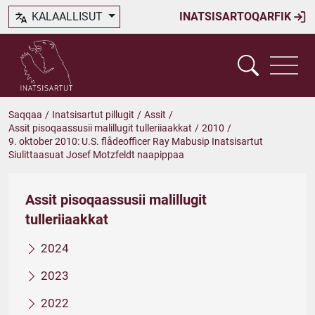
KALAALLISUT
INATSISARTOQARFIK
Saqqaa
/
Inatsisartut pillugit
/
Assit
/
Assit pisoqaassusii malillugit tulleriiaakkat
/
2010
/
9. oktober 2010: U.S. flådeofficer Ray Mabusip Inatsisartut
Siulittaasuat Josef Motzfeldt naapippaa
Assit pisoqaassusii malillugit
tulleriiaakkat
2024
2023
2022