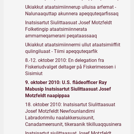
Ukiakkut ataatsimiinnerup ulluisa arfernat -
Nalunaaquttap akunnera apeqquteqarfissaq
Inatsisartut Siulittaasuat Josef Motzfeldt
Folketingip ataatsimiinnerata
ammarneqarnerani peqataassaaq
Ukiakkut ataatsimiinnermi ullut ataatsimiiffiit
qulingiluaat - Tiimi apeqquteqarfik
8.-12. oktober 2010: En delegation fra
Fiskeriudvalget deltager på Fiskerimessen i
Sisimiut
9. oktober 2010: U.S. flådeofficer Ray
Mabusip Inatsisartut Siulittaasuat Josef
Motzfeldt naapippaa
18. oktober 2010: Inatsisartut Siulittaasuat
Josef Motzfeldt Newfounlandimi
Labradorimilu naalakkersuisunit,
Canadameersunit, tikeraanik tikilluaqqusinera
Inatsisartut siulittaasuat Josef Motzfeldt