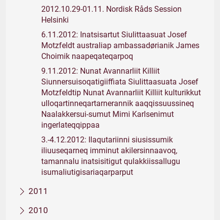
2012.10.29-01.11. Nordisk Råds Session
Helsinki
6.11.2012: Inatsisartut Siulittaasuat Josef
Motzfeldt australiap ambassadørianik James
Choimik naapeqateqarpoq
9.11.2012: Nunat Avannarliit Killiit
Siunnersuisoqatigiiffiata Siulittaasuata Josef
Motzfeldtip Nunat Avannarliit Killiit kulturikkut
ulloqartinneqartarnerannik aaqqissuussineq
Naalakkersui-sumut Mimi Karlsenimut
ingerlateqqippaa
3.-4.12.2012: Ilaqutariinni siusissumik
iliuuseqarneq imminut akilersinnaavoq,
tamannalu inatsisitigut qulakkiissallugu
isumaliutigisariaqarparput
2011
2010