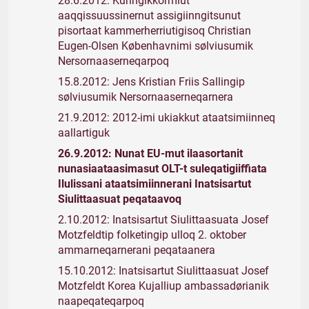
28.6.2012: Kunngikkormiut
aaqqissuussinernut assigiinngitsunut
pisortaat kammerherriutigisoq Christian
Eugen-Olsen Københavnimi sølviusumik
Nersornaaserneqarpoq
15.8.2012: Jens Kristian Friis Sallingip
sølviusumik Nersornaaserneqarnera
21.9.2012: 2012-imi ukiakkut ataatsimiinneq
aallartiguk
26.9.2012: Nunat EU-mut ilaasortanit
nunasiaataasimasut OLT-t suleqatigiiffiata
Ilulissani ataatsimiinnerani Inatsisartut
Siulittaasuat peqataavoq
2.10.2012: Inatsisartut Siulittaasuata Josef
Motzfeldtip folketingip ulloq 2. oktober
ammarneqarnerani peqataanera
15.10.2012: Inatsisartut Siulittaasuat Josef
Motzfeldt Korea Kujalliup ambassadørianik
naapeqateqarpoq