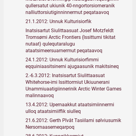
qullersatut ukiunik 40-nngortorsiorneranik
nalliuttorsiutiginninnermut peqataavoq
21.1.2012: Unnuk Kulturisiorfik
Inatsisartut Siulittaasuat Josef Motzfeldt
Tromsømi Arctic Frontiers (Issittumi tikitat
nutaat) qulequtaralugu
ataatsimeersuarnermut peqataavoq
24.1.2012: Unnuk Kulturisiorfimmi
eqquiniaasitsinerni ajugaasunik makitsineq
2.-6.3.2012: Inatsisartut Siulittaasuat
Whitehorse-imi Issittormiut Ukiuunerani
Unammiuaatigiinnerinik Arctic Winter Games
malinnaavoq
13.4.2012: Upernaakkut ataatsimiinnermi
ulloq ataatsimiiffik siulleq
21.6.2012: Gerth Pîvât Tasiilami sølviusumik
Nersornaaserneqarpoq