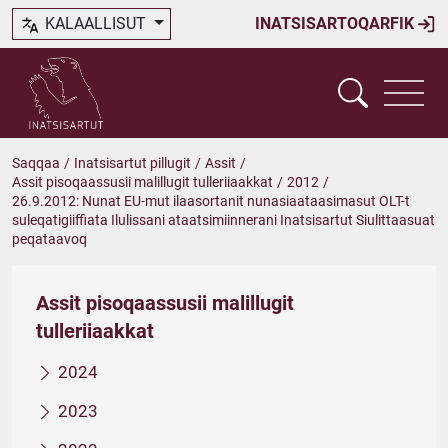
KALAALLISUT
INATSISARTOQARFIK
Saqqaa
/
Inatsisartut pillugit
/
Assit
/
Assit pisoqaassusii malillugit tulleriiaakkat
/
2012
/
26.9.2012: Nunat EU-mut ilaasortanit nunasiaataasimasut OLT-t
suleqatigiiffiata Ilulissani ataatsimiinnerani Inatsisartut Siulittaasuat
peqataavoq
Assit pisoqaassusii malillugit
tulleriiaakkat
2024
2023