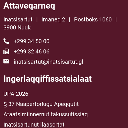
Attaveqarneq
Inatsisartut
|
Imaneq 2
|
Postboks 1060
|
3900 Nuuk
+299 34 50 00
+299 32 46 06
inatsisartut@inatsisartut.gl
Ingerlaqqiffissatsialaat
UPA 2026
§ 37 Naapertorlugu Apeqqutit
Ataatsimiinnernut takussutissiaq
Inatsisartunut ilaasortat