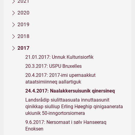
2021
2020
2019
2018
2017
21.01.2017: Unnuk Kulturisiorfik
20.3.2017: USPU Bruxelles
20.4.2017: 2017-imi upernaakkut
ataatsimiinneq aallartiguk
24.4.2017: Naalakkersuisunik qinersineq
Landsrådip siulittaasuata innuttaasunit
qinikkap siulliup Erling Høeghip qinigaanerata
ukiunik 50-inngortorsiornera
9.6.2017: Nersornaat i sølv Hanseeraq
Enoksen