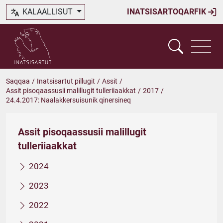
KALAALLISUT
INATSISARTOQARFIK
Saqqaa
/
Inatsisartut pillugit
/
Assit
/
Assit pisoqaassusii malillugit tulleriiaakkat
/
2017
/
24.4.2017: Naalakkersuisunik qinersineq
Assit pisoqaassusii malillugit
tulleriiaakkat
2024
2023
2022