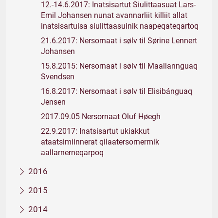
12.-14.6.2017: Inatsisartut Siulittaasuat Lars-
Emil Johansen nunat avannarliit killiit allat
inatsisartuisa siulittaasuinik naapeqateqartoq
21.6.2017: Nersornaat i sølv til Sørine Lennert
Johansen
15.8.2015: Nersornaat i sølv til Maaliannguaq
Svendsen
16.8.2017: Nersornaat i sølv til Elisibánguaq
Jensen
2017.09.05 Nersornaat Oluf Høegh
22.9.2017: Inatsisartut ukiakkut
ataatsimiinnerat qilaatersornermik
aallarnerneqarpoq
2016
2015
2014