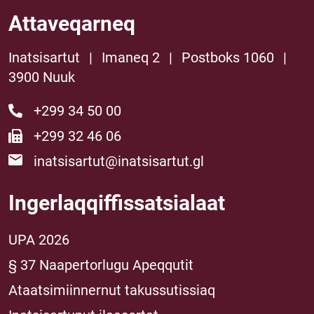
Attaveqarneq
Inatsisartut
|
Imaneq 2
|
Postboks 1060
|
3900 Nuuk
+299 34 50 00
+299 32 46 06
inatsisartut@inatsisartut.gl
Ingerlaqqiffissatsialaat
UPA 2026
§ 37 Naapertorlugu Apeqqutit
Ataatsimiinnernut takussutissiaq