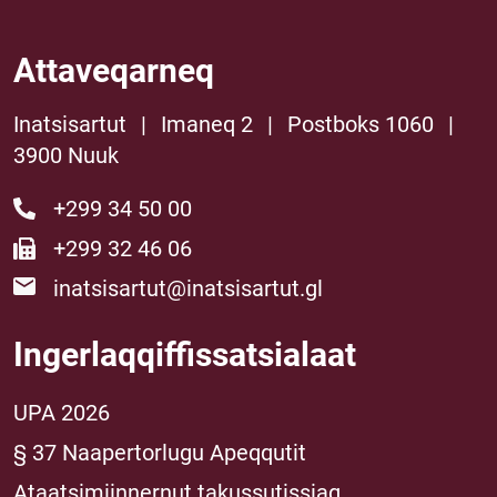
Attaveqarneq
Inatsisartut
|
Imaneq 2
|
Postboks 1060
|
3900 Nuuk
+299 34 50 00
+299 32 46 06
inatsisartut@inatsisartut.gl
Ingerlaqqiffissatsialaat
UPA 2026
§ 37 Naapertorlugu Apeqqutit
Ataatsimiinnernut takussutissiaq