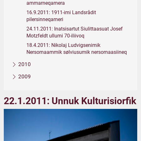
ammarneqarnera
16.9.2011: 1911-imi Landsrådit
pilersinneqarneri
24.11.2011: Inatsisartut Siulittaasuat Josef
Motzfeldt ullumi 70-iliivoq
18.4.2011: Nikolaj Ludvigsenimik
Nersornaammik sølviusumik nersornaasiineq
2010
2009
22.1.2011: Unnuk Kulturisiorfik