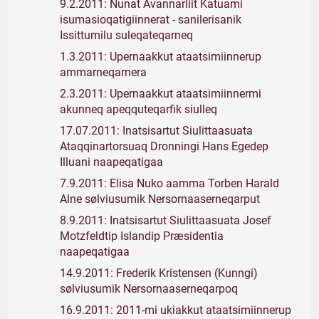
9.2.2011: Nunat Avannarliit Katuami
isumasioqatigiinnerat - sanilerisanik
Issittumilu suleqateqarneq
1.3.2011: Upernaakkut ataatsimiinnerup
ammarneqarnera
2.3.2011: Upernaakkut ataatsimiinnermi
akunneq apeqquteqarfik siulleq
17.07.2011: Inatsisartut Siulittaasuata
Ataqqinartorsuaq Dronningi Hans Egedep
Illuani naapeqatigaa
7.9.2011: Elisa Nuko aamma Torben Harald
Alne sølviusumik Nersornaaserneqarput
8.9.2011: Inatsisartut Siulittaasuata Josef
Motzfeldtip Islandip Præsidentia
naapeqatigaa
14.9.2011: Frederik Kristensen (Kunngi)
sølviusumik Nersornaaserneqarpoq
16.9.2011: 2011-mi ukiakkut ataatsimiinnerup