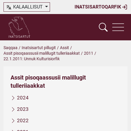
KALAALLISUT
INATSISARTOQARFIK
Saqqaa
/
Inatsisartut pillugit
/
Assit
/
Assit pisoqaassusii malillugit tulleriiaakkat
/
2011
/
22.1.2011: Unnuk Kulturisiorfik
Assit pisoqaassusii malillugit
tulleriiaakkat
2024
2023
2022