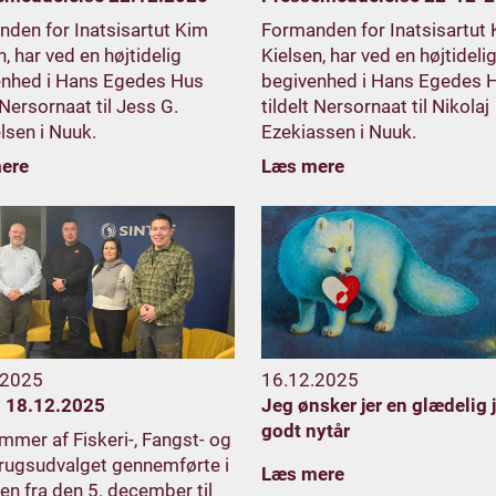
den for Inatsisartut Kim
Formanden for Inatsisartut
n, har ved en højtidelig
Kielsen, har ved en højtideli
enhed i Hans Egedes Hus
begivenhed i Hans Egedes 
 Nersornaat til Jess G.
tildelt Nersornaat til Nikolaj
lsen i Nuuk.
Ezekiassen i Nuuk.
ere
Læs mere
.2025
16.12.2025
 18.12.2025
Jeg ønsker jer en glædelig 
godt nytår
mer af Fiskeri-, Fangst- og
rugsudvalget gennemførte i
Læs mere
en fra den 5. december til