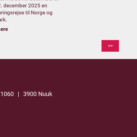
2. december 2025 en
eringsrejse til Norge og
rk.
ere
>>
 1060
|
3900 Nuuk