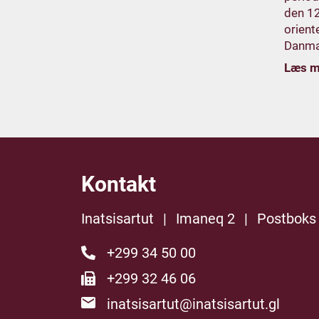
den 1
orient
Danma
Læs m
Kontakt
Inatsisartut
|
Imaneq 2
|
Postboks
+299 34 50 00
+299 32 46 06
inatsisartut@inatsisartut.gl