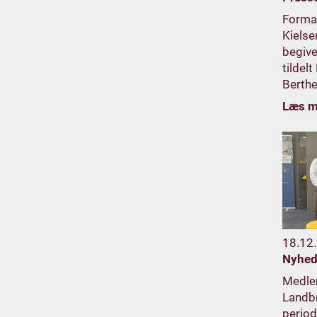
Forman
Kielse
begiv
tildelt
Berthe
Læs m
18.12
Nyhed
Medlem
Landb
period