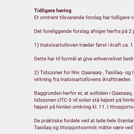
Tidligere høring
Et omtrent tilsvarende forslag har tidligere
Det foreliggende forslag afviger herfra på 2 
1) Inatsisartutloven træder først i kraft ca. 1
Dette har til formål at give erhvervslivet bed
2) Tidszoner for hhv. Qaanaaq-, Tasiilaq- o
virkning fra Inatsisartutlovens ikrafttræden.
Baggrunden herfor er, at soltiden i Qaanaaq, 
tidszonen UTC-3 vil solen stå højest på himlen
højest på himlen omkring kl. 11. I Ittoqqorto
De praktiske fordele ved at lade hele Grønl
Tasiilaq og Ittoqqortoormiit måtte være ved a