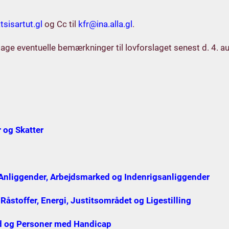
tsisartut.gl
og Cc til
kfr@ina.alla.gl
.
ge eventuelle bemærkninger til lovforslaget senest d. 4. au
 og Skatter
 Anliggender, Arbejdsmarked og Indenrigsanliggender
Råstoffer, Energi, Justitsområdet og Ligestilling
ed og Personer med Handicap