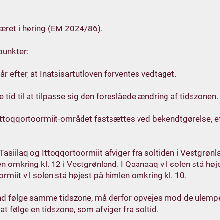
 været i høring (EM 2024/86).
punkter:
 år efter, at Inatsisartutloven forventes vedtaget.
re tid til at tilpasse sig den foreslåede ændring af tidszonen.
g Ittoqqortoormiit-området fastsættes ved bekendtgørelse, e
Tasiilaq og Ittoqqortoormiit afviger fra soltiden i Vestgrøn
 omkring kl. 12 i Vestgrønland. I Qaanaaq vil solen stå højes
ormiit vil solen stå højest på himlen omkring kl. 10.
and følge samme tidszone, må derfor opvejes mod de ulemper
t følge en tidszone, som afviger fra soltid.