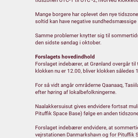
tidszonen UTC-1 til UTC -2, hvorved klokketid
Mange borgere har oplevet den nye tidszone
soltid kan have negative sundhedsmæssige
Samme problemer knytter sig til sommertids-o
den sidste søndag i oktober.
Forslagets hovedindhold
Forslaget indebærer, at Grønland overgår til
klokken nu er 12.00, bliver klokken således 
For så vidt angår områderne Qaanaaq, Tasiil
efter høring af lokalbefolkningerne.
Naalakkersuisut gives endvidere fortsat mu
Pituffik Space Base) følge en anden tidszone
Forslaget indebærer endvidere, at sommerti
vejrstationen Danmarkshavn og for Pituffik 