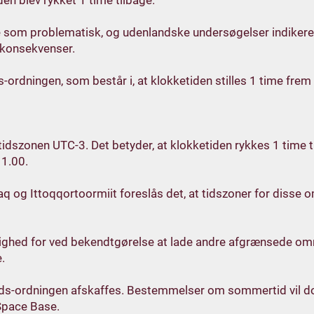
en blev rykket 1 time tilbage.
 som problematisk, og udenlandske undersøgelser indikerer
 konsekvenser.
rdningen, som består i, at klokketiden stilles 1 time frem i
 tidszonen UTC-3. Det betyder, at klokketiden rykkes 1 time t
11.00.
aq og Ittoqqortoormiit foreslås det, at tidszoner for disse
lighed for ved bekendtgørelse at lade andre afgrænsede om
.
ds-ordningen afskaffes. Bestemmelser om sommertid vil do
Space Base.