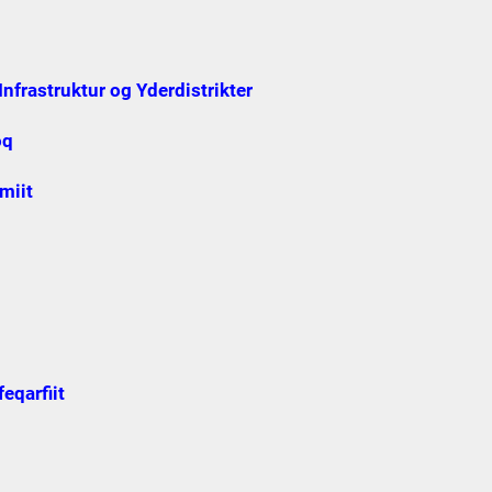
Infrastruktur og Yderdistrikter
oq
miit
eqarfiit