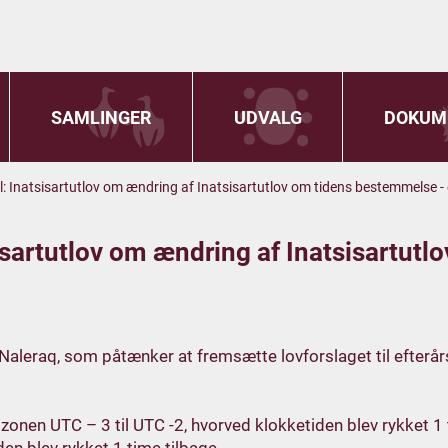
SAMLINGER
UDVALG
DOKUM
il: Inatsisartutlov om ændring af Inatsisartutlov om tidens bestemmelse -
tsisartutlov om ændring af Inatsisartut
 Naleraq, som påtænker at fremsætte lovforslaget til efter
onen UTC – 3 til UTC -2, hvorved klokketiden blev rykket 1 