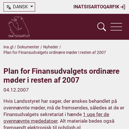
DANSK
INATSISARTOQARFIK
ina.gl
/
Dokumenter
/
Nyheder
/
Plan for Finansudvalgets ordinære møder i resten af 2007
Plan for Finansudvalgets ordinære
møder i resten af 2007
04.12.2007
Hvis Landsstyret har sager, der ønskes behandlet på
ovennævnte møder, må de fremsendes, således at de er
Finansudvalgets sekretariat i hænde
1 uge før de
ovennævnte mødedatoer
. Alt materiale bedes også
fremsendt elektronisk til
nch@gh.gl