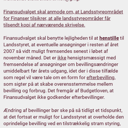
Finansudvalget skal anmode om, at Landsstyreområdet
for Finanser tilsikrer, at alle landsstyreområder får
tilsendt kopi af nærværende skrivelse.
Finansudvalget skal benytte lejligheden til at
henstille
til
Landsstyret, at eventuelle ansøgninger i resten af året
2007 så vidt muligt fremsendes senest i løbet af
november måned. Det er
ikke
hensigtsmæssigt med
fremsendelse af ansøgninger om bevillingsændringer
umiddelbart før årets udgang, idet der i disse tilfælde
som regel vil være tale om en form for
efterbevilling
,
som sigter på at skabe overensstemmelse mellem
bevilling og forbrug. Det fremgår af Budgetloven, at
Finansudvalget ikke godkender efterbevillinger.
Ændring af bevillinger bør ske på så tidligt et tidspunkt,
at det fortsat er muligt for Landsstyret at overholde den
oprindelige bevilling ved en tilstrækkelig stram styring,