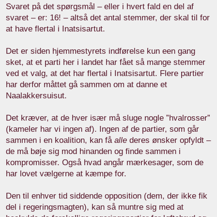
Svaret på det spørgsmål – eller i hvert fald en del af
svaret – er: 16! – altså det antal stemmer, der skal til for
at have flertal i Inatsisartut.
Det er siden hjemmestyrets indførelse kun een gang
sket, at et parti her i landet har fået så mange stemmer
ved et valg, at det har flertal i Inatsisartut. Flere partier
har derfor måttet gå sammen om at danne et
Naalakkersuisut.
Det kræver, at de hver især må sluge nogle ”hvalrosser”
(kameler har vi ingen af). Ingen af de partier, som går
sammen i en koalition, kan få
alle
deres ønsker opfyldt –
de må bøje sig mod hinanden og finde sammen i
kompromisser. Også hvad angår mærkesager, som de
har lovet vælgerne at kæmpe for.
Den til enhver tid siddende opposition (dem, der ikke fik
del i regeringsmagten), kan så muntre sig med at