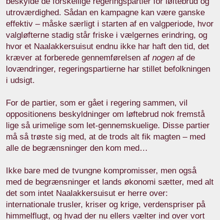
beskylde de forskellige regeringspartier for løftebrud og
utroværdighed. Sådan en kampagne kan være ganske
effektiv – måske særligt i starten af en valgperiode, hvor
valgløfterne stadig står friske i vælgernes erindring, og
hvor et Naalakkersuisut endnu ikke har haft den tid, det
kræver at forberede gennemførelsen af
nogen
af de
lovændringer, regeringspartierne har stillet befolkningen
i udsigt.
For de partier, som er gået i regering sammen, vil
oppositionens beskyldninger om løftebrud nok fremstå
lige så urimelige som let-gennemskuelige. Disse partier
må så trøste sig med, at de trods alt fik magten – med
alle de begrænsninger den kom med…
Ikke bare med de tvungne kompromisser, men også
med de begrænsninger et lands økonomi sætter, med alt
det som intet Naalakkersuisut er herre over:
internationale trusler, kriser og krige, verdenspriser på
himmelflugt, og hvad der nu ellers vælter ind over vort