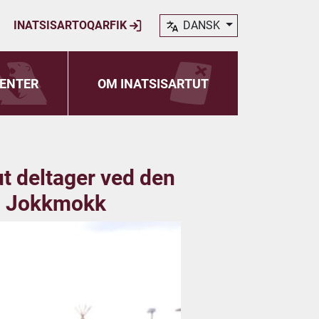
INATSISARTOQARFIK
DANSK
ENTER
OM INATSISARTUT
t deltager ved den
 i Jokkmokk