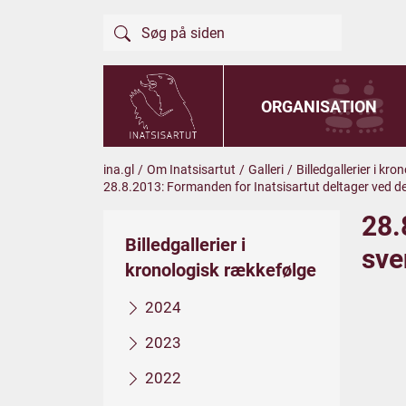
ORGANISATION
ina.gl
/
Om Inatsisartut
/
Galleri
/
Billedgallerier i kr
28.8.2013: Formanden for Inatsisartut deltager ved 
28.
Billedgallerier i
sve
kronologisk rækkefølge
2024
2023
2022