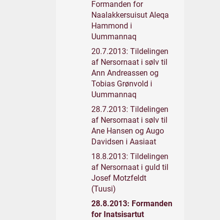
Formanden for
Naalakkersuisut Aleqa
Hammond i
Uummannaq
20.7.2013: Tildelingen
af Nersornaat i sølv til
Ann Andreassen og
Tobias Grønvold i
Uummannaq
28.7.2013: Tildelingen
af Nersornaat i sølv til
Ane Hansen og Augo
Davidsen i Aasiaat
18.8.2013: Tildelingen
af Nersornaat i guld til
Josef Motzfeldt
(Tuusi)
28.8.2013: Formanden
for Inatsisartut