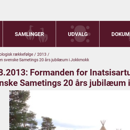
SAMLINGER
UDVALG
DOKUM
onologisk rækkefølge
/
2013
/
den svenske Sametings 20 års jubilæum i Jokkmokk
8.2013: Formanden for Inatsisartu
nske Sametings 20 års jubilæum