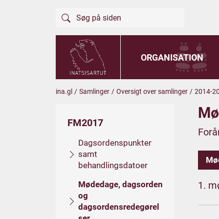
ORGANISATION
ina.gl
/
Samlinger
/
Oversigt over samlinger
/
2014-2
Mø
FM2017
Forå
Dagsordenspunkter
samt
Mø
behandlingsdatoer
Mødedage, dagsorden
1. m
og
dagsordensredegørel
ser