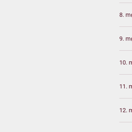
8. m
9. m
10. 
11. 
12. 