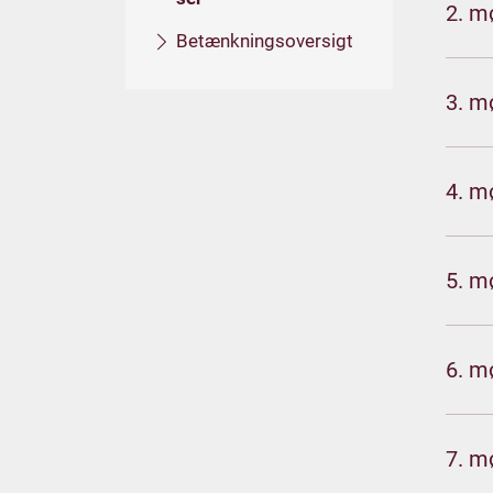
2. m
Betænkningsoversigt
3. m
4. m
5. m
6. m
7. m