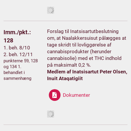
Forslag til Inatsisartutbeslutning
Imm./pkt.:
om, at Naalakkersuisut pålægges at
128
tage skridt til lovliggørelse af
1. beh. 8/10
cannabisprodukter (herunder
2. beh. 12/11
cannabisolie) med et THC indhold
punkterne 59, 128
på maksimalt 0,2 %.
og 134 1.
Medlem af Inatsisartut Peter Olsen,
behandlet i
Inuit Ataqatigiit
sammenhæng
Dokumenter