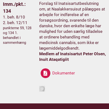
Forslag til Inatsisartutbeslutning
Imm./pkt.:
om, at Naalakkersuisut pålægges at
134
arbejde for indførelse af en
1. beh. 8/10
forsøgsordning, svarende til den
2. beh. 12/11
danske, hvor den enkelte læge har
punkterne 59, 128
mulighed for uden særlig tilladelse
og 134 1.
at ordinere behandling med
behandlet i
medicinsk cannabis, som ikke er
sammenhæng
lægemiddelgodkendt.
Medlem af Inatsisartut Peter Olsen,
Inuit Ataqatigiit
Dokumenter