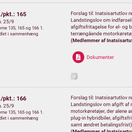
Forslag til: Inatsisartutlov 
/pkt.: 165
Landstingslov om indførselsa
h. 25/9
afgiftsfritagelse for el- og
rne 135, 165 og 166 1.
terrængående motorkøretøj
dlet i sammenhæng
(Medlemmer af Inatsisartut 
Dokumenter
Forslag til: Inatsisartutlov 
/pkt.: 166
Landstingslov om afgift af m
h. 25/9
motorkøretøjer, der alene a
rne 135, 165 og 166 1.
plug-in hybridbiler, afgifts
dlet i sammenhæng
samt ændret betalingsfrist)
(Medlemmer af Inatsisartut 