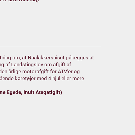
lutning om, at Naalakkersuisut pålægges at
ng af Landstingslov om afgift af
den årlige motorafgift for ATV’er og
ående køretøjer med 4 hjul eller mere
ne Egede, Inuit Ataqatigiit)