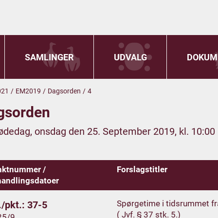
SAMLINGER
UDVALG
DOKUM
021
/
EM2019
/
Dagsorden
/
4
gsorden
ødedag, onsdag den 25. September 2019, kl. 10:00
nktnummer /
Forslagstitler
andlingsdatoer
Spørgetime i tidsrummet fra 
/pkt.: 37-5
( Jvf. § 37 stk. 5.)
25/9