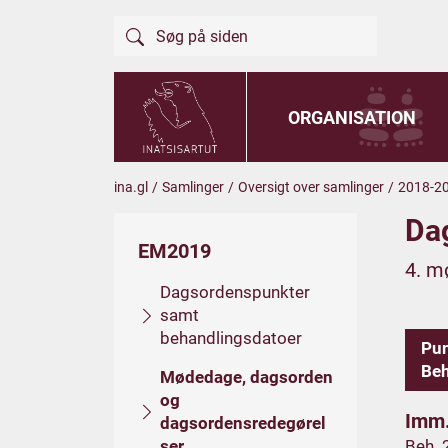
ORGANISATION
ina.gl
/
Samlinger
/
Oversigt over samlinger
/
2018-2
Da
EM2019
4. m
Dagsordenspunkter
samt
behandlingsdatoer
Pu
Beh
Mødedage, dagsorden
og
Imm.
dagsordensredegørel
ser
Beh. 