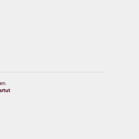
en.
artut