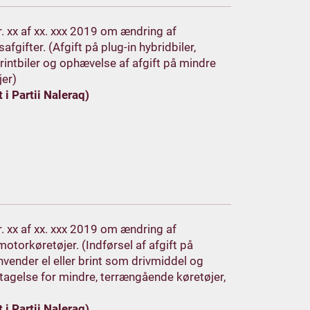
nr. xx af xx. xxx 2019 om ændring af
fgifter. (Afgift på plug-in hybridbiler,
 brintbiler og ophævelse af afgift på mindre
er)
i Partii Naleraq)
nr. xx af xx. xxx 2019 om ændring af
otorkøretøjer. (Indførsel af afgift på
nvender el eller brint som drivmiddel og
fritagelse for mindre, terrængående køretøjer,
i Partii Naleraq)