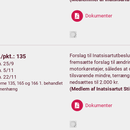
Dokumenter
Forslag til Inatsisartutbes
/pkt.: 135
fremsætte forslag til ændri
h. 25/9
motorkøretøjer, således at 
h. 5/11
tilsvarende mindre, terræng
h. 22/11
nedsættes til 2.000 kr.
rne 135, 165 og 166 1. behandlet
(Medlem af Inatsisartut Sti
menhæng
Dokumenter