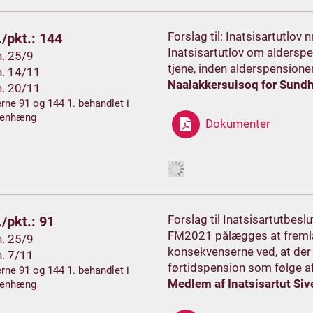
Forslag til: Inatsisartutlov 
/pkt.: 144
Inatsisartutlov om alderspe
h. 25/9
tjene, inden alderspensione
h. 14/11
Naalakkersuisoq for Sundh
h. 20/11
rne 91 og 144 1. behandlet i
enhæng
Dokumenter
Forslag til Inatsisartutbesl
/pkt.: 91
FM2021 pålægges at fremlæ
h. 25/9
konsekvenserne ved, at der 
h. 7/11
førtidspension som følge a
rne 91 og 144 1. behandlet i
Medlem af Inatsisartut Siv
enhæng