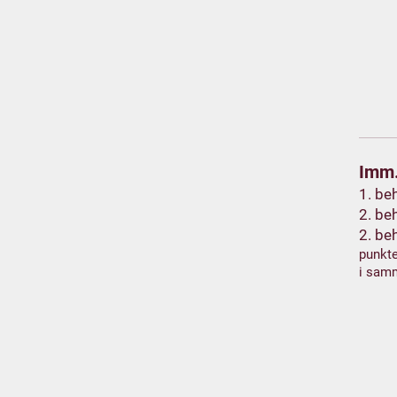
Imm.
1. be
2. be
2. be
punkte
i sam