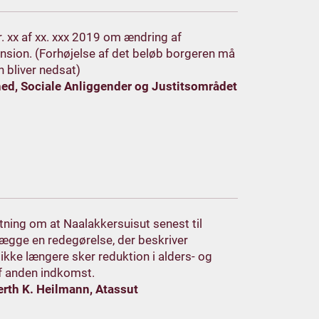
nr. xx af xx. xxx 2019 om ændring af
nsion. (Forhøjelse af det beløb borgeren må
n bliver nedsat)
ed, Sociale Anliggender og Justitsområdet
utning om at Naalakkersuisut senest til
gge en redegørelse, der beskriver
ikke længere sker reduktion i alders- og
f anden indkomst.
erth K. Heilmann, Atassut