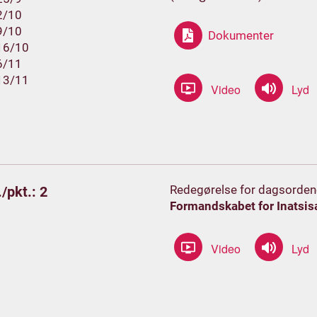
2/10
9/10
Dokumenter
16/10
6/11
13/11
Redegørelse for dagsorden
/pkt.: 2
Formandskabet for Inatsis