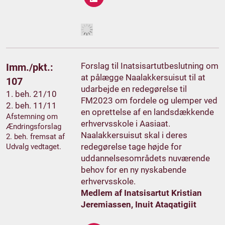
Forslag til Inatsisartutbeslutning om
Imm./pkt.:
at pålægge Naalakkersuisut til at
107
udarbejde en redegørelse til
1. beh. 21/10
FM2023 om fordele og ulemper ved
2. beh. 11/11
en oprettelse af en landsdækkende
Afstemning om
erhvervsskole i Aasiaat.
Ændringsforslag
Naalakkersuisut skal i deres
2. beh. fremsat af
redegørelse tage højde for
Udvalg vedtaget.
uddannelsesområdets nuværende
behov for en ny nyskabende
erhvervsskole.
Medlem af Inatsisartut Kristian
Jeremiassen, Inuit Ataqatigiit