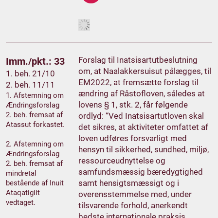
Forslag til Inatsisartutbeslutning
Imm./pkt.: 33
om, at Naalakkersuisut pålægges, til
1. beh. 21/10
EM2022, at fremsætte forslag til
2. beh. 11/11
ændring af Råstofloven, således at
1. Afstemning om
lovens § 1, stk. 2, får følgende
Ændringsforslag
2. beh. fremsat af
ordlyd: “Ved Inatsisartutloven skal
Atassut forkastet.
det sikres, at aktiviteter omfattet af
loven udføres forsvarligt med
2. Afstemning om
hensyn til sikkerhed, sundhed, miljø,
Ændringsforslag
ressourceudnyttelse og
2. beh. fremsat af
samfundsmæssig bæredygtighed
mindretal
samt hensigtsmæssigt og i
bestående af Inuit
Ataqatigiit
overensstemmelse med, under
vedtaget.
tilsvarende forhold, anerkendt
bedste internationale praksis,