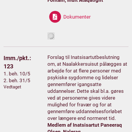
Fontain, Inuit Ataqatigiit
Dokumenter
Forslag til Inatsisartutbeslutning
Imm./pkt.:
om, at Naalakkersuisut pålægges at
123
arbejde for at flere personer med
1. beh. 10/5
psykiske sygdomme og lidelser
2. beh. 31/5
gennemfører igangsatte
Vedtaget
uddannelser. Dette skal bl.a. gøres
ved at personerne gives videre
mulighed for fravær og for at
gennemføre uddannelsesforløbet
over længere end normeret tid.
Medlem af Inatsisartut Paneeraq
Olsen, Naleraq