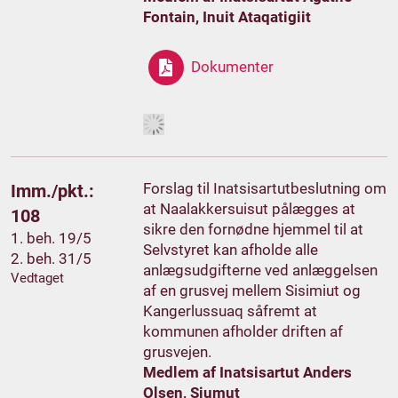
Fontain, Inuit Ataqatigiit
Dokumenter
Forslag til Inatsisartutbeslutning om
Imm./pkt.:
at Naalakkersuisut pålægges at
108
sikre den fornødne hjemmel til at
1. beh. 19/5
Selvstyret kan afholde alle
2. beh. 31/5
anlægsudgifterne ved anlæggelsen
Vedtaget
af en grusvej mellem Sisimiut og
Kangerlussuaq såfremt at
kommunen afholder driften af
grusvejen.
Medlem af Inatsisartut Anders
Olsen, Siumut