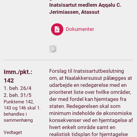
Inatsisartut medlem Aqqalu C.
Jerimiassen, Atassut
Dokumenter
Forslag til Inatsisartutbeslutning
Imm./pkt.:
om, at Naalakkersuisut pålægges at
142
udarbejde en redegørelse med en
1. beh. 26/4
prioriteret liste over hvilke områder,
2. beh. 31/5
der med fordel kan hjemtages fra
Punkterne 142,
staten. Redegørelsen skal som
143 og 146 skal 1.
minimum indeholde de økonomiske
behandles i
konsekvenser ved en hjemtagelse af
sammenhæng
hvert enkelt område samt en
Vedtaget
realistisk tidsplan for hjemtagelse