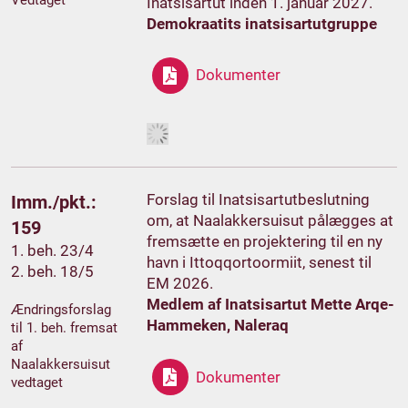
Inatsisartut inden 1. januar 2027.
Demokraatits inatsisartutgruppe
Dokumenter
Forslag til Inatsisartutbeslutning
Imm./pkt.:
om, at Naalakkersuisut pålægges at
159
fremsætte en projektering til en ny
1. beh. 23/4
havn i Ittoqqortoormiit, senest til
2. beh. 18/5
EM 2026.
Medlem af Inatsisartut Mette Arqe-
Ændringsforslag
Hammeken, Naleraq
til 1. beh. fremsat
af
Naalakkersuisut
Dokumenter
vedtaget