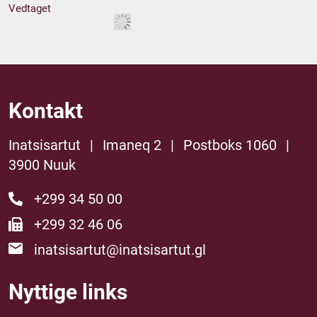
Vedtaget
Kontakt
Inatsisartut
|
Imaneq 2
|
Postboks 1060
|
3900 Nuuk
+299 34 50 00
+299 32 46 06
inatsisartut@inatsisartut.gl
Nyttige links