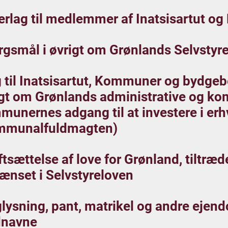
rlag til medlemmer af Inatsisartut og
gsmål i øvrigt om Grønlands Selvstyr
 til Inatsisartut, Kommuner og bydgeb
igt om Grønlands administrative og ko
munernes adgang til at investere i er
mmunalfuldmagten)
ftsættelse af love for Grønland, tiltræd
ænset i Selvstyreloven
lysning, pant, matrikel og andre ejen
dnavne