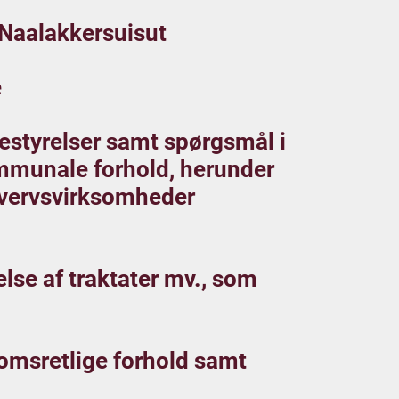
 Naalakkersuisut
e
estyrelser samt spørgsmål i
mmunale forhold, herunder
hvervsvirksomheder
else af traktater mv., som
domsretlige forhold samt