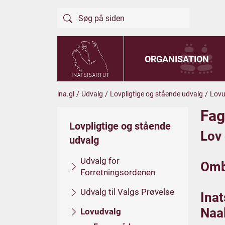
ORGANISATION
ina.gl
/
Udvalg
/
Lovpligtige og stående udvalg
/
Lovu
Fag
Lovpligtige og stående
Lov
udvalg
Udvalg for
Omb
Forretningsordenen
Udvalg til Valgs Prøvelse
Ina
Naa
Lovudvalg