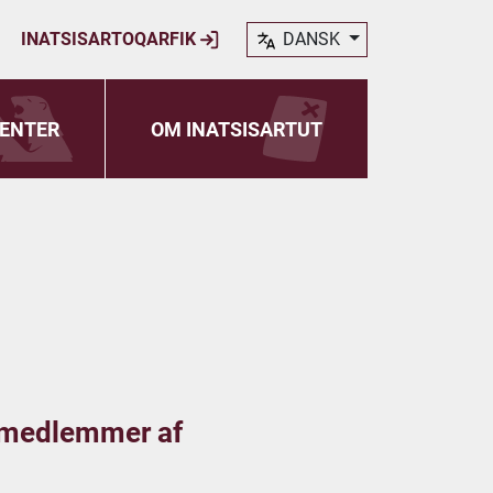
INATSISARTOQARFIK
DANSK
ENTER
OM INATSISARTUT
r medlemmer af