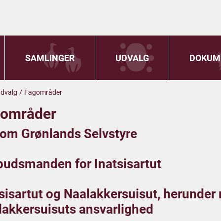
SAMLINGER
UDVALG
DOKUM
dvalg
/
Fagområder
områder
 om Grønlands Selvstyre
udsmanden for Inatsisartut
tsisartut og Naalakkersuisut, herunde
lakkersuisuts ansvarlighed