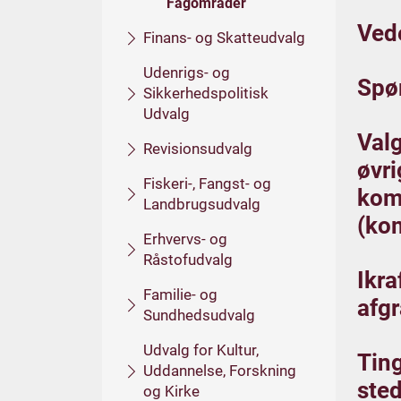
Fagområder
Vede
Finans- og Skatteudvalg
Udenrigs- og
Spør
Sikkerhedspolitisk
Udvalg
Valg
Revisionsudvalg
øvr
Fiskeri-, Fangst- og
kom
Landbrugsudvalg
(ko
Erhvervs- og
Råstofudvalg
Ikra
Familie- og
afgr
Sundhedsudvalg
Udvalg for Kultur,
Ting
Uddannelse, Forskning
ste
og Kirke