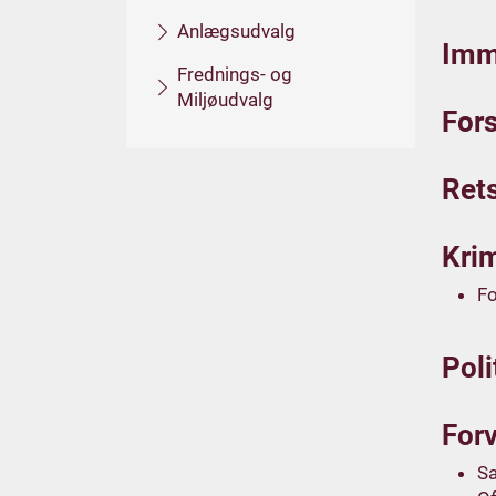
Anlægsudvalg
Imma
Frednings- og
Miljøudvalg
Fors
Rets
Krim
Fo
Poli
Forv
S