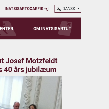
INATSISARTOQARFIK
DANSK
ENTER
OM INATSISARTUT
ut Josef Motzfeldt
s 40 års jubilæum