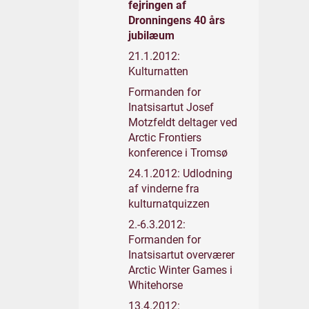
fejringen af
Dronningens 40 års
jubilæum
21.1.2012:
Kulturnatten
Formanden for
Inatsisartut Josef
Motzfeldt deltager ved
Arctic Frontiers
konference i Tromsø
24.1.2012: Udlodning
af vinderne fra
kulturnatquizzen
2.-6.3.2012:
Formanden for
Inatsisartut overværer
Arctic Winter Games i
Whitehorse
13.4.2012: