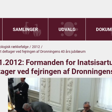
SAMLINGER
UDVALG
DOKUM
onologisk rækkefølge
/
2012
/
t deltager ved fejringen af Dronningens 40 års jubilæum
1.2012: Formanden for Inatsisart
tager ved fejringen af Dronningen