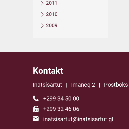
2011
2010
2009
Kontakt
Inatsisartut
|
Imaneq 2
|
Postboks
+299 34 50 00
+299 32 46 06
inatsisartut@inatsisartut.gl