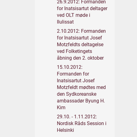
26.9.2012: Formanden
for Inatsisartut deltager
ved OLT møde i
Ilulissat
2.10.2012: Formanden
for Inatsisartut Josef
Motzfeldts deltagelse
ved Folketingets
åbning den 2. oktober
15.10.2012:
Formanden for
Inatsisartut Josef
Motzfeldt mødtes med
den Sydkoreanske
ambassadør Byung H.
Kim
29.10. - 1.11.2012:
Nordisk Råds Session i
Helsinki