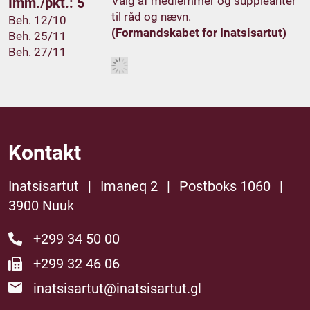
Valg af medlemmer og suppleanter
Imm./pkt.: 5
til råd og nævn.
Beh. 12/10
(Formandskabet for Inatsisartut)
Beh. 25/11
Beh. 27/11
Kontakt
Inatsisartut
|
Imaneq 2
|
Postboks 1060
|
3900 Nuuk
+299 34 50 00
+299 32 46 06
inatsisartut@inatsisartut.gl