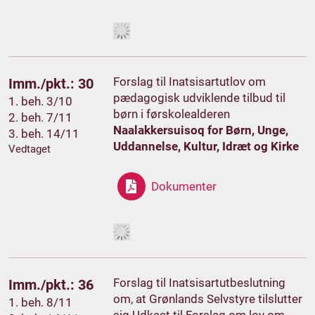
Forslag til Inatsisartutlov om
Imm./pkt.: 30
pædagogisk udviklende tilbud til
1. beh. 3/10
børn i førskolealderen
2. beh. 7/11
Naalakkersuisoq for Børn, Unge,
3. beh. 14/11
Uddannelse, Kultur, Idræt og Kirke
Vedtaget
Dokumenter
Forslag til Inatsisartutbeslutning
Imm./pkt.: 36
om, at Grønlands Selvstyre tilslutter
1. beh. 8/11
sig Udkast til Forslag om lov om