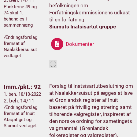
2. beh. 14/11
befolkningen om
Punkterne 49 og
Forfatningskommissionens udkast
74 skal 1.
behandles i
til en forfatning.
sammenhæng
Siumuts Inatsisartut gruppe
Ændringsforslag
fremsat af
Dokumenter
Naalakkersuisut
vedtaget
Forslag til Inatsisartutbeslutning om
Imm./pkt.: 92
at Naalakkersuisut pålægges at lave
1. beh. 18/10-2022
et Grønlandsk register af Inuit
2. beh. 14/11
baseret på frivillig registrering samt
Ændringsforslag
fremsat af Inuit
tilhørende valgregister, inspireret af
Ataqatigiit og
den norske ordning for sametingets
Siumut vedtaget
valgmanntall (Grønlandsk
folkeregister og valgregister).