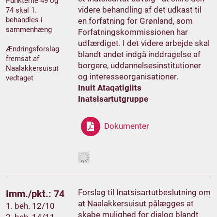
Punkterne 49 og
videre behandling af det udkast til
74 skal 1.
behandles i
en forfatning for Grønland, som
sammenhæng
Forfatningskommissionen har
udfærdiget. I det videre arbejde skal
Ændringsforslag
blandt andet indgå inddragelse af
fremsat af
borgere, uddannelsesinstitutioner
Naalakkersuisut
og interesseorganisationer.
vedtaget
Inuit Ataqatigiits
Inatsisartutgruppe
Dokumenter
Forslag til Inatsisartutbeslutning om
Imm./pkt.: 74
at Naalakkersuisut pålægges at
1. beh. 12/10
skabe mulighed for dialog blandt