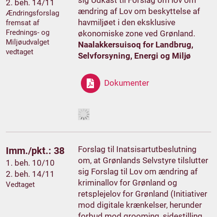
2. beh. 14/11
ændring af Lov om beskyttelse af
Ændringsforslag
havmiljøet i den eksklusive
fremsat af
Frednings- og
økonomiske zone ved Grønland.
Miljøudvalget
Naalakkersuisoq for Landbrug,
vedtaget
Selvforsyning, Energi og Miljø
Dokumenter
Forslag til Inatsisartutbeslutning
Imm./pkt.: 38
om, at Grønlands Selvstyre tilslutter
1. beh. 10/10
sig Forslag til Lov om ændring af
2. beh. 14/11
kriminallov for Grønland og
Vedtaget
retsplejelov for Grønland (Initiativer
mod digitale krænkelser, herunder
forbud mod grooming, sidestilling