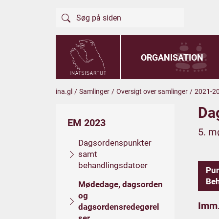
ORGANISATION
ina.gl
/
Samlinger
/
Oversigt over samlinger
/
2021-2
Da
EM 2023
5. m
Dagsordenspunkter
samt
behandlingsdatoer
Pu
Beh
Mødedage, dagsorden
og
Imm.
dagsordensredegørel
ser