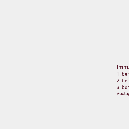
Imm.
1. be
2. be
3. be
Vedtag