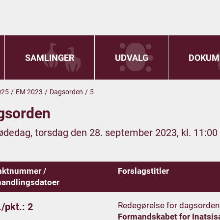
SAMLINGER
UDVALG
DOKUM
025
/
EM 2023
/
Dagsorden
/
5
gsorden
ødedag, torsdag den 28. september 2023, kl. 11:00
nktnummer /
Forslagstitler
andlingsdatoer
Redegørelse for dagsorden
/pkt.: 2
Formandskabet for Inatsis