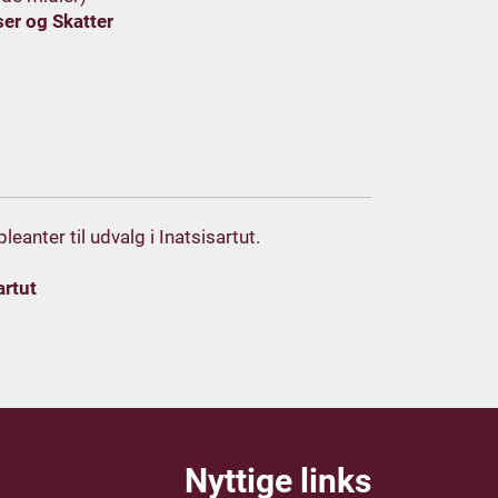
er og Skatter
anter til udvalg i Inatsisartut.
artut
Nyttige links