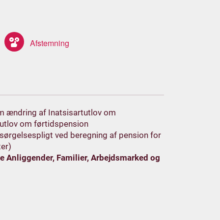
om ændring af Inatsisartutlov om
tutlov om førtidspension
rsørgelsespligt ved beregning af pension for
ter)
e Anliggender, Familier, Arbejdsmarked og