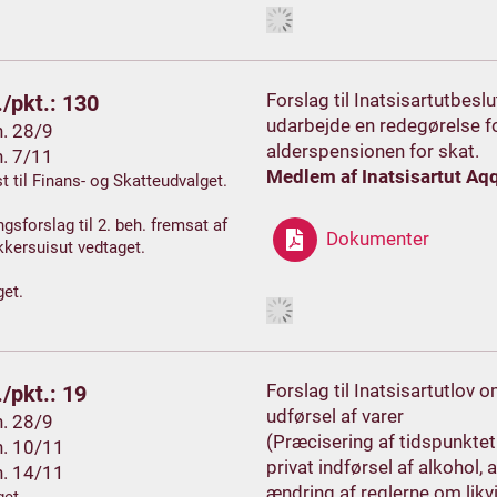
Forslag til Inatsisartutbes
/pkt.: 130
udarbejde en redegørelse fo
h. 28/9
alderspensionen for skat.
h. 7/11
Medlem af Inatsisartut Aqq
t til Finans- og Skatteudvalget.
gsforslag til 2. beh. fremsat af
Dokumenter
kersuisut vedtaget.
et.
Forslag til Inatsisartutlov
/pkt.: 19
udførsel af varer
h. 28/9
(Præcisering af tidspunktet
h. 10/11
privat indførsel af alkohol,
h. 14/11
ændring af reglerne om likv