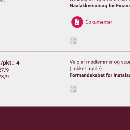
get
Naalakkersuisoq for Finans
Dokumenter
Valg af medlemmer og supple
/pkt.: 4
(Lukket møde)
27/9
Formandskabet for Inatsis
28/9