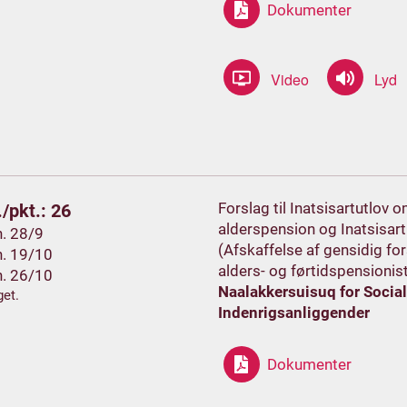
Dokumenter
Forslag til Inatsisartutlov 
/pkt.: 26
alderspension og Inatsisar
h. 28/9
(Afskaffelse af gensidig fo
h. 19/10
alders- og førtidspensionis
h. 26/10
Naalakkersuisuq for Social
et.
Indenrigsanliggender
Dokumenter