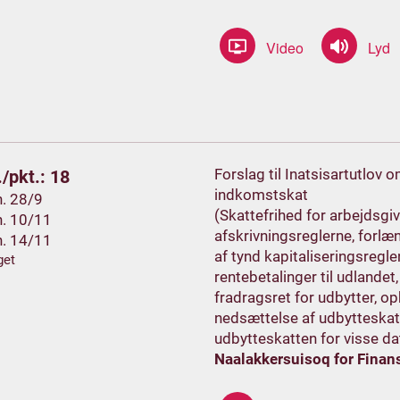
Forslag til Inatsisartutlov
/pkt.: 18
indkomstskat
h. 28/9
(Skattefrihed for arbejdsgiv
h. 10/11
afskrivningsreglerne, forlæ
h. 14/11
af tynd kapitaliseringsregle
get
rentebetalinger til udlandet
fradragsret for udbytter, op
nedsættelse af udbytteskat
udbytteskatten for visse da
Naalakkersuisoq for Finans