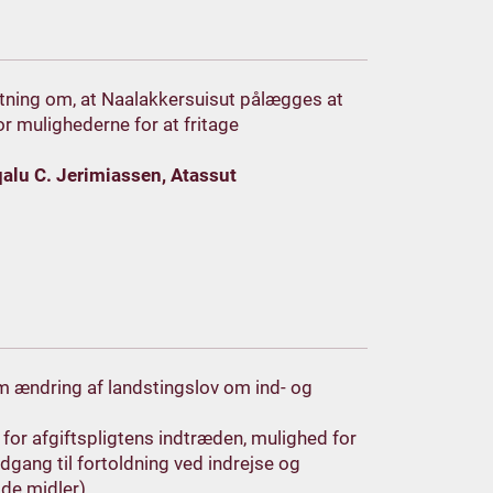
lutning om, at Naalakkersuisut pålægges at
r mulighederne for at fritage
alu C. Jerimiassen, Atassut
 om ændring af landstingslov om ind- og
 for afgiftspligtens indtræden, mulighed for
 adgang til fortoldning ved indrejse og
ide midler)