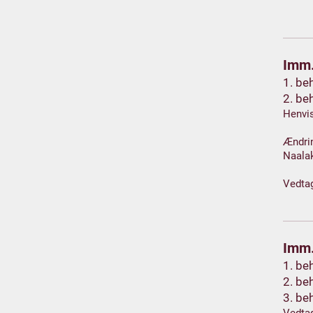
Imm.
1. be
2. be
Henvis
Ændrin
Naalak
Vedtag
Imm.
1. be
2. be
3. be