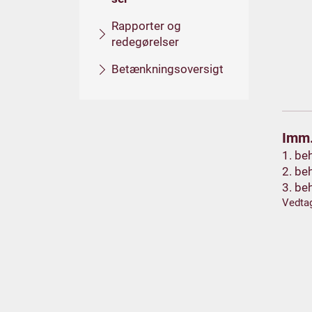
Rapporter og
redegørelser
Betænkningsoversigt
Imm.
1. be
2. be
3. be
Vedta