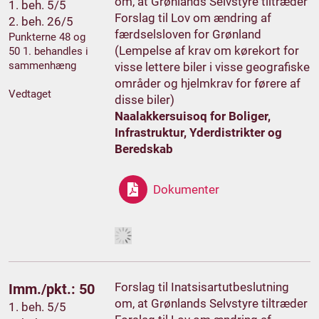
om, at Grønlands Selvstyre tiltræder
1. beh. 5/5
Forslag til Lov om ændring af
2. beh. 26/5
færdselsloven for Grønland
Punkterne 48 og
(Lempelse af krav om kørekort for
50 1. behandles i
sammenhæng
visse lettere biler i visse geografiske
områder og hjelmkrav for førere af
Vedtaget
disse biler)
Naalakkersuisoq for Boliger,
Infrastruktur, Yderdistrikter og
Beredskab
Dokumenter
Forslag til Inatsisartutbeslutning
Imm./pkt.: 50
om, at Grønlands Selvstyre tiltræder
1. beh. 5/5