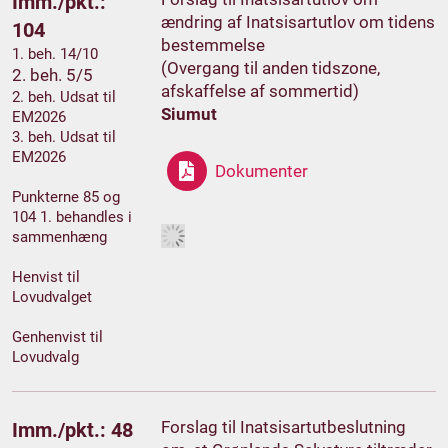
Imm./pkt.:
ændring af Inatsisartutlov om tidens
104
bestemmelse
1. beh. 14/10
(Overgang til anden tidszone,
2. beh. 5/5
afskaffelse af sommertid)
2. beh. Udsat til
Siumut
EM2026
3. beh. Udsat til
EM2026
Dokumenter
Punkterne 85 og
104 1. behandles i
sammenhæng
Henvist til
Lovudvalget
Genhenvist til
Lovudvalg
Forslag til Inatsisartutbeslutning
Imm./pkt.: 48