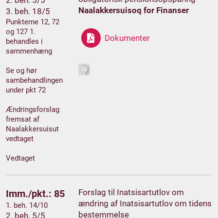
2. beh. 5/5
Naalakkersuisoq for Finanser
3. beh. 18/5
Punkterne 12, 72
og 127 1.
Dokumenter
behandles i
sammenhæng
Se og hør
sambehandlingen
under pkt 72
Ændringsforslag
fremsat af
Naalakkersuisut
vedtaget
Vedtaget
Forslag til Inatsisartutlov om
Imm./pkt.: 85
ændring af Inatsisartutlov om tidens
1. beh. 14/10
bestemmelse
2. beh. 5/5