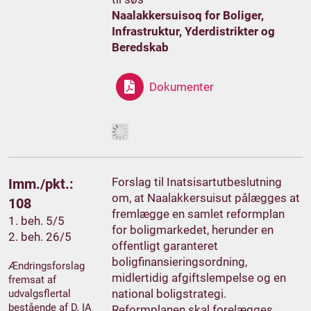
Naalakkersuisoq for Boliger,
Infrastruktur, Yderdistrikter og
Beredskab
Dokumenter
Forslag til Inatsisartutbeslutning
Imm./pkt.:
om, at Naalakkersuisut pålægges at
108
fremlægge en samlet reformplan
1. beh. 5/5
for boligmarkedet, herunder en
2. beh. 26/5
offentligt garanteret
boligfinansieringsordning,
Ændringsforslag
midlertidig afgiftslempelse og en
fremsat af
national boligstrategi.
udvalgsflertal
bestående af D, IA
Reformplanen skal forelægges