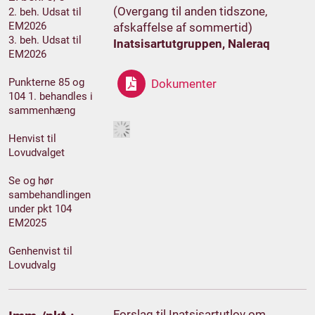
(Overgang til anden tidszone,
2. beh. Udsat til
EM2026
afskaffelse af sommertid)
3. beh. Udsat til
Inatsisartutgruppen, Naleraq
EM2026
Punkterne 85 og
Dokumenter
104 1. behandles i
sammenhæng
Henvist til
Lovudvalget
Se og hør
sambehandlingen
under pkt 104
EM2025
Genhenvist til
Lovudvalg
Forslag til Inatsisartutlov om