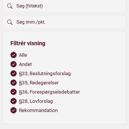
Filtrér visning
Alle
Andet
§33, Beslutningsforslag
§35, Redegørelser
§36, Forespørgselsdebatter
§28, Lovforslag
Rekommandation