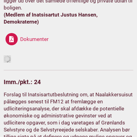
ligger ud over det samlede offentlige og private udlån til
boligen.
(Medlem af Inatsisartut Justus Hansen,
Demokraterne)
Dokumenter
Imm./pkt.: 24
Forslag til Inatsisartutbeslutning om, at Naalakkersuisut
pålægges senest til FM12 at fremlægge en
udliciteringsanalyse, der skal afdække de potentielle
økonomiske og administrative gevinster ved at
udlicitere opgaver, som i dag varetages af Grønlands
Selvstyre og de Selvstyreejede selskaber. Analysen bør
tillige sigte på at definere og udpege mulige opgaver og